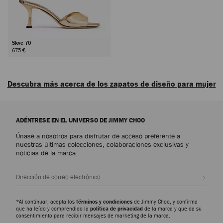
Skye 70
675 €
Siguiente
Descubra más acerca de los zapatos de diseño para mujer
Descubra los zapatos de lujo para mujer que encarnan la sofisticación, la
versatilidad y el arte de Jimmy Choo, desde emblemáticos diseños de diario
ADÉNTRESE EN EL UNIVERSO DE JIMMY CHOO
hasta los modelos más llamativos, tenemos diseños para cualquier
ocasión.
Únase a nosotros para disfrutar de acceso preferente a
nuestras últimas colecciones, colaboraciones exclusivas y
noticias de la marca.
Zapatos de salón
Descubra nuestros modelos más emblemáticos, como los Scarlett,
disponibles en versiones que van desde el napa hasta el charol con
Suscr
repujado que imita la piel de cocodrilo, y los Ixia, presentados con
acabados en ante y charol. Encuentre siluetas modernas que aportan
elegancia y versatilidad a cualquier fondo de armario.
*Al continuar, acepta los
términos y condiciones
de Jimmy Choo, y confirma
que ha leído y comprendido la
política de privacidad
de la marca y que da su
consentimiento para recibir mensajes de marketing de la marca.
Zapatillas