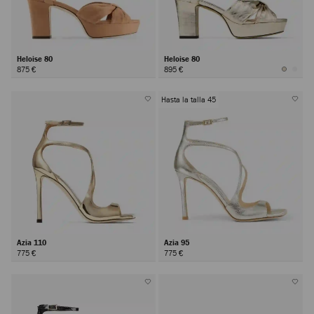
Heloise 80
Heloise 80
875 €
895 €
Hasta la talla 45
Azia 110
Azia 95
775 €
775 €