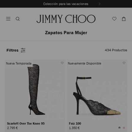
Saltar
Colección para las vacaciones
Al
Detener
Contenido
la
reproducción
automática
del
Zapatos Para Mujer
carrusel
Filtros
434
Productos
Nueva Temporada
Nuevamente Disponible
Scarlett Over The Knee 95
Faiz 100
2.795 €
1.350 €