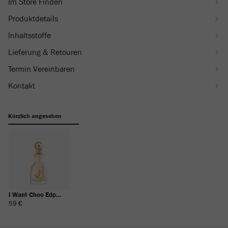
ml-
Im Store Finden
J000144609001.html
Produktdetails
Inhaltsstoffe
Lieferung & Retouren
Termin Vereinbaren
Kontakt
Kürzlich angesehen
I Want Choo Edp
40ml
Regulärer
59 €
Preis