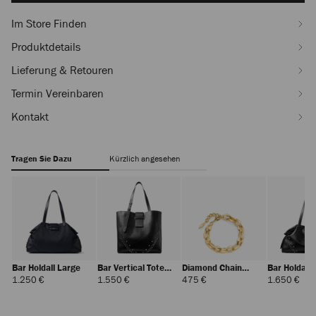
Im Store Finden
Produktdetails
Lieferung & Retouren
Termin Vereinbaren
Kontakt
Tragen Sie Dazu
Kürzlich angesehen
Bar Holdall Large
Bar Vertical Tote
Diamond Chain
Bar Holdall
Medium
Bracelet
Regulärer
Regulärer
Regulärer
Regu
1.250 €
1.550 €
475 €
1.650 €
Preis
Preis
Preis
Prei