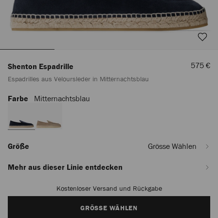
Verkaufs
575 €
Shenton Espadrille
Espadrilles aus Veloursleder in Mitternachtsblau
Farbe
Mitternachtsblau
https://row.jimmychoo.com/de/herren/schuhe/shenton-
espadrille/espadrilles-
aus-
veloursleder-
in-
mitternachtsblau-
Größe
Grösse Wählen
SHENTONESPADRILLESVV043335.html
Mehr aus dieser Linie entdecken
Kostenloser Versand und Rückgabe
Add
to
cart
GRÖSSE WÄHLEN
options