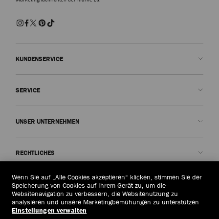
KUNDENSERVICE
Kontakt
SERVICE
FAQs
Meinen Bestellstatus überprüfen
Termin vereinbaren
UNSER UNTERNEHMEN
Rückgabe einreichen
Made-to-Order
Boutique finden
Pflege und Reparatur
Über uns
RECHTLICHES
Versand
Garantie
Unsere Geschichte
Retouren und Umtausch
JC World
Datenschutzrichtlinien
Wenn Sie auf „Alle Cookies akzeptieren“ klicken, stimmen Sie der
Albanien
(€)
Speicherung von Cookies auf Ihrem Gerät zu, um die
Bestellung stornieren
Unsere Wirkung
Allgemeine Geschäftsbedingungen
Websitenavigation zu verbessern, die Websitenutzung zu
analysieren und unsere Marketingbemühungen zu unterstützen
Verantwortung
Recht auf Vergessenwerden
Einstellungen verwalten