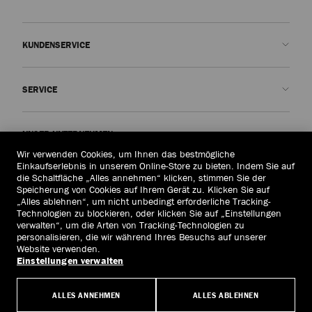
KUNDENSERVICE
Kontakt
SERVICE
FAQs
Meinen Bestellstatus überprüfen
Termin vereinbaren
UNSER UNTERNEHMEN
Rückgabe einreichen
Made-to-Order
Wir verwenden Cookies, um Ihnen das bestmögliche
Boutique finden
Pflege und Reparatur
Über uns
Einkaufserlebnis in unserem Online-Store zu bieten. Indem Sie auf
die Schaltfläche „Alles annehmen“ klicken, stimmen Sie der
RECHTLICHES
Versand
Garantie
Unsere Geschichte
Speicherung von Cookies auf Ihrem Gerät zu. Klicken Sie auf
„Alles ablehnen“, um nicht unbedingt erforderliche Tracking-
Retouren und Umtausch
JC World
Datenschutzrichtlinien
Technologien zu blockieren, oder klicken Sie auf „Einstellungen
Deutschland
(€)
verwalten“, um die Arten von Tracking-Technologien zu
Bestellung stornieren
Unsere Wirkung
Allgemeine Geschäftsbedingungen
personalisieren, die wir während Ihres Besuchs auf unserer
Website verwenden.
Verantwortung
Recht auf Vergessenwerden
Einstellungen verwalten
© 2026 Jimmy Choo
Handwerkskunst
Formular für Data Subject Access Request
ALLES ANNEHMEN
ALLES ABLEHNEN
Karriere
Unternehmensrichtlinien