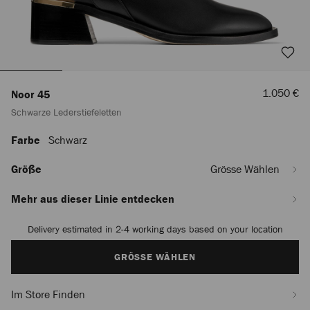
Verkaufsp
1.050 €
Noor 45
Schwarze Lederstiefeletten
Farbe
Schwarz
https://row.jimmychoo.com/de_DE/damen/schuhe/noor-
45/schwarze-
lederstiefeletten-
Größe
Grösse Wählen
NOOR45SQM010003.html
Mehr aus dieser Linie entdecken
Delivery estimated in 2-4 working days based on your location
Add
to
cart
GRÖSSE WÄHLEN
options
Im Store Finden