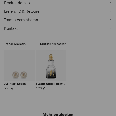
Produktdetails
Lieferung & Retouren
Termin Vereinbaren
Kontakt
Tragen Sie Dazu
Kürzlich angesehen
JC Pearl Studs
I Want Choo Forever
100ml
Regulärer
Regulärer
225 €
123 €
Preis
Preis
Mehr entdecken