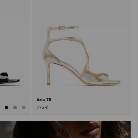
Azia 75
lle
775 €
arben
nzeigen