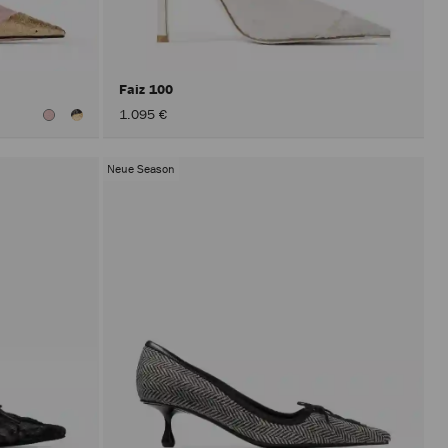
erst
nach
Aktivier
der
Schaltfl
Anwend
Faiz 100
durchgef
1.095 €
Neue Season