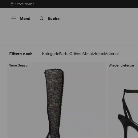
Zum
Store-finder
Inhalt
Karussellautoplay
Springen
Beenden
Menü
Suche
Filtern nach
Kategorie
Farbe
Grösse
Absatzhöhe
Material
Neue Season
Wieder Lieferbar