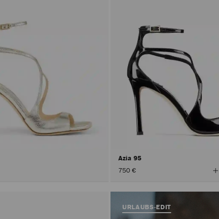
Azia 95
A
750 €
F
A
URLAUBS-EDIT