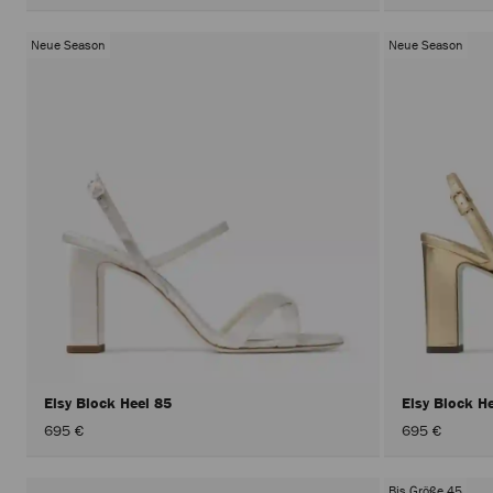
Neue Season
Neue Season
Elsy Block Heel 85
Elsy Block H
695 €
695 €
Bis Größe 45