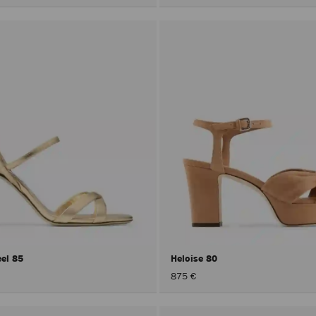
eel 85
Heloise 80
875 €