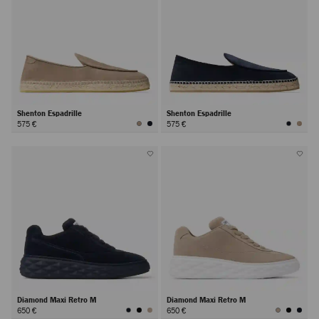
Shenton Espadrille
Shenton Espadrille
575 €
575 €
Diamond Maxi Retro M
Diamond Maxi Retro M
650 €
650 €