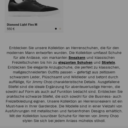
Diamond Light Flex M
550 €
Weiter
Entdecken Sie unsere Kollektion an Herrenschuhen, die für den
modernen Mann entworfen wurden. Die Kollektion umfasst Schuhe
für alle Anlässe, von markanten
Sneakern
und klassischen
Freizeitschuhen bis hin zu
eleganten Schuhen
und
Stiefeln
.
Entdecken Sie elegante Anzugschuhe, die perfekt zu klassischen,
maßgeschneiderten Outfits passen – gefertigt aus zeitlosem
schwarzem Leder, Plüschsamt und Wildleder und betont durch
auffällige, für Jimmy Choo charakteristische Details. Ausgefallene
Stiefel sind die ideale Ergänzung für abenteuerlustige Herren, die
sowohl auf Form als auch auf Funktion bedacht sind. Entdecken Sie
praktische schwarze Stiefel, die sich sowohl für die Business- auch
Freizeitkleidung eignen. Unsere Kollektion an Herrensneakern ist ein
Must-have in Ihrer Garderobe. Die Modelle sind in einer Vielzahl von
Ausführungen mit metallischen und farbenfrohen Designs erhältlich.
Mit der Kollektion luxuriöser Schuhe für Herren von Jimmy Choo
stylen Sie sich bei jedem Anlass mühelos stilvoll.