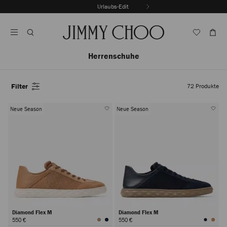
Zum
Urlaubs-Edit
Inhalt
Karussellautoplay
Springen
Beenden
Herrenschuhe
Filter
72
Produkte
Neue Season
Neue Season
Diamond Flex M
Diamond Flex M
550 €
550 €