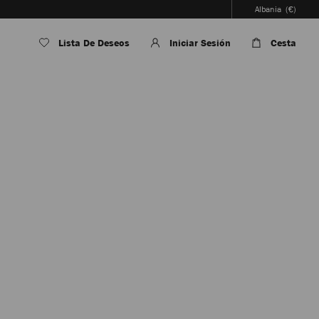
Albania
(€)
Lista De Deseos
Iniciar Sesión
Cesta