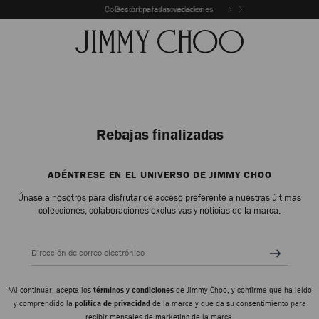
Colección para las vacaciones
Descubre las novedades
Rebajas finalizadas
ADÉNTRESE EN EL UNIVERSO DE JIMMY CHOO
Únase a nosotros para disfrutar de acceso preferente a nuestras últimas
colecciones, colaboraciones exclusivas y noticias de la marca.
Dirección de correo electrónico
*Al continuar, acepta los
términos y condiciones
de Jimmy Choo, y confirma que ha leído
y comprendido la
política de privacidad
de la marca y que da su consentimiento para
recibir mensajes de marketing de la marca.