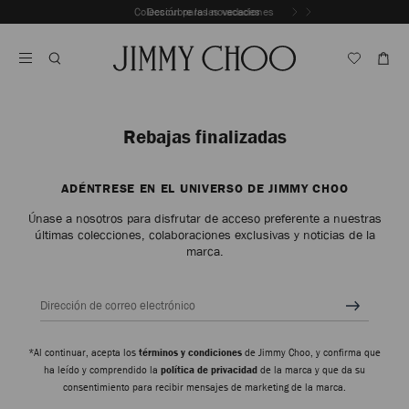
Saltar
Colección para las vacaciones
Descubre las novedades
Al
Detener
Contenido
la
reproducción
automática
del
carrusel
Rebajas finalizadas
ADÉNTRESE EN EL UNIVERSO DE JIMMY CHOO
Únase a nosotros para disfrutar de acceso preferente a nuestras
últimas colecciones, colaboraciones exclusivas y noticias de la
marca.
Dirección de correo electrónico
*Al continuar, acepta los
términos y condiciones
de Jimmy Choo, y confirma que
ha leído y comprendido la
política de privacidad
de la marca y que da su
consentimiento para recibir mensajes de marketing de la marca.