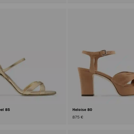
eel 85
Heloise 80
875 €