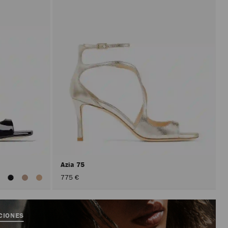
Azia 75
er
775 €
odos
os
olores
CIONES