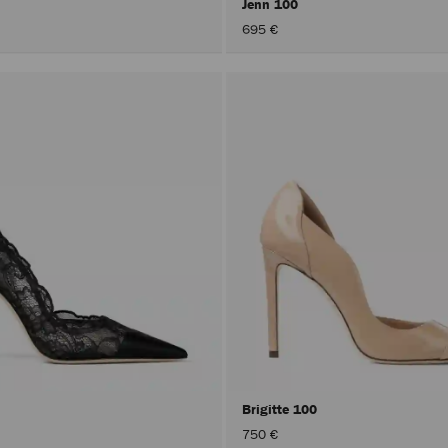
Jenn 100
695 €
Brigitte 100
750 €