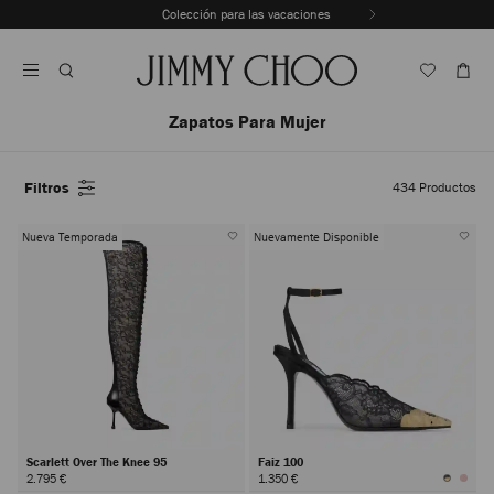
Saltar
Colección para las vacaciones
Al
Detener
Contenido
la
reproducción
automática
del
Zapatos Para Mujer
carrusel
Filtros
434
Productos
Nueva Temporada
Nuevamente Disponible
Scarlett Over The Knee 95
Faiz 100
2.795 €
1.350 €