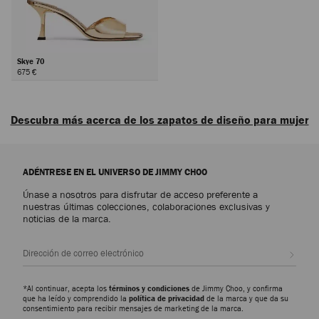
Skye 70
675 €
Siguiente
Descubra más acerca de los zapatos de diseño para mujer
Descubra los zapatos de lujo para mujer que encarnan la sofisticación, la
versatilidad y el arte de Jimmy Choo, desde emblemáticos diseños de diario
ADÉNTRESE EN EL UNIVERSO DE JIMMY CHOO
hasta los modelos más llamativos, tenemos diseños para cualquier
ocasión.
Únase a nosotros para disfrutar de acceso preferente a
nuestras últimas colecciones, colaboraciones exclusivas y
noticias de la marca.
Zapatos de salón
Descubra nuestros modelos más emblemáticos, como los Scarlett,
disponibles en versiones que van desde el napa hasta el charol con
Suscr
repujado que imita la piel de cocodrilo, y los Ixia, presentados con
acabados en ante y charol. Encuentre siluetas modernas que aportan
elegancia y versatilidad a cualquier fondo de armario.
*Al continuar, acepta los
términos y condiciones
de Jimmy Choo, y confirma
que ha leído y comprendido la
política de privacidad
de la marca y que da su
consentimiento para recibir mensajes de marketing de la marca.
Zapatillas