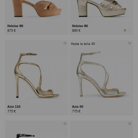
Heloise 80
Heloise 80
875 €
895 €
Hasta la talla 45
Azia 110
Azia 95
775 €
775 €