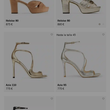
Heloise 80
Heloise 80
875 €
895 €
Hasta la talla 45
Azia 110
Azia 95
775 €
775 €