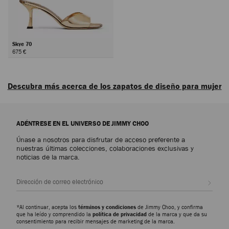
Skye 70
675 €
Siguiente
Descubra más acerca de los zapatos de diseño para mujer
Descubra los zapatos de lujo para mujer que encarnan la sofisticación, la
versatilidad y el arte de Jimmy Choo, desde emblemáticos diseños de diario
ADÉNTRESE EN EL UNIVERSO DE JIMMY CHOO
hasta los modelos más llamativos, tenemos diseños para cualquier
ocasión.
Únase a nosotros para disfrutar de acceso preferente a
nuestras últimas colecciones, colaboraciones exclusivas y
noticias de la marca.
Zapatos de salón
Descubra nuestros modelos más emblemáticos, como los Scarlett,
disponibles en versiones que van desde el napa hasta el charol con
Suscr
repujado que imita la piel de cocodrilo, y los Ixia, presentados con
acabados en ante y charol. Encuentre siluetas modernas que aportan
elegancia y versatilidad a cualquier fondo de armario.
*Al continuar, acepta los
términos y condiciones
de Jimmy Choo, y confirma
que ha leído y comprendido la
política de privacidad
de la marca y que da su
consentimiento para recibir mensajes de marketing de la marca.
Zapatillas