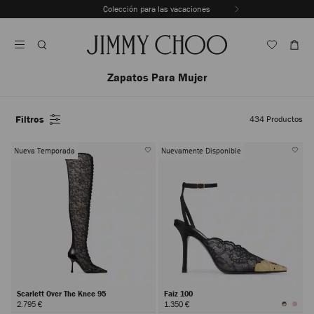
Saltar
Colección para las vacaciones
Al
Detener
Contenido
la
reproducción
automática
del
Zapatos Para Mujer
carrusel
Filtros
434
Productos
Nueva Temporada
Nuevamente Disponible
Scarlett Over The Knee 95
Faiz 100
2.795 €
1.350 €