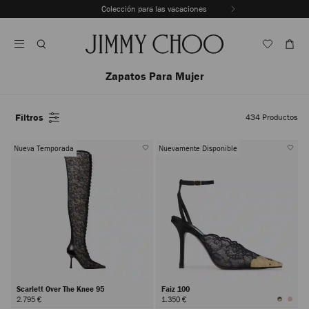
Saltar
Colección para las vacaciones
Al
Detener
Contenido
la
reproducción
automática
del
Zapatos Para Mujer
carrusel
Filtros
434
Productos
Nueva Temporada
Nuevamente Disponible
Scarlett Over The Knee 95
Faiz 100
2.795 €
1.350 €