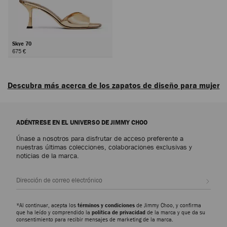
Skye 70
675 €
Siguiente
Descubra más acerca de los zapatos de diseño para mujer
Descubra los zapatos de lujo para mujer que encarnan la sofisticación, la
versatilidad y el arte de Jimmy Choo, desde emblemáticos diseños de diario
ADÉNTRESE EN EL UNIVERSO DE JIMMY CHOO
hasta los modelos más llamativos, tenemos diseños para cualquier
ocasión.
Únase a nosotros para disfrutar de acceso preferente a
nuestras últimas colecciones, colaboraciones exclusivas y
noticias de la marca.
Zapatos de salón
Descubra nuestros modelos más emblemáticos, como los Scarlett,
disponibles en versiones que van desde el napa hasta el charol con
Suscr
repujado que imita la piel de cocodrilo, y los Ixia, presentados con
acabados en ante y charol. Encuentre siluetas modernas que aportan
elegancia y versatilidad a cualquier fondo de armario.
*Al continuar, acepta los
términos y condiciones
de Jimmy Choo, y confirma
que ha leído y comprendido la
política de privacidad
de la marca y que da su
consentimiento para recibir mensajes de marketing de la marca.
Zapatillas