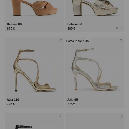
Heloise 80
Heloise 80
875 €
895 €
Hasta la talla 45
Azia 110
Azia 95
775 €
775 €