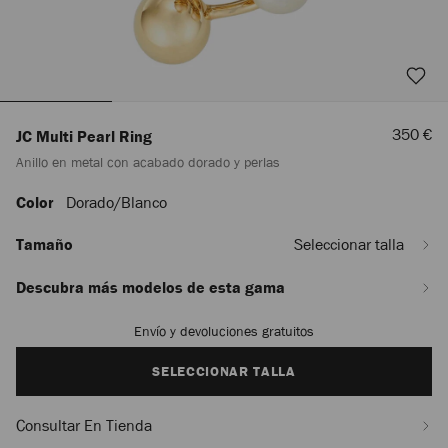
Precio
350 €
JC Multi Pearl Ring
De
Anillo en metal con acabado dorado y perlas
Venta
Color
Dorado/blanco
https://row.jimmychoo.com/es_ES/mujer/accesorios/joyer%C3%ADa/anillos/j
multi-
pearl-
Tamaño
Seleccionar talla
ring/anillo-
en-
Descubra más modelos de esta gama
metal-
con-
Envío y devoluciones gratuitos
Add
acabado-
to
dorado-
cart
SELECCIONAR TALLA
y-
options
perlas-
JCMULTIPEARLRINGDXQ0C9456.html
Consultar En Tienda