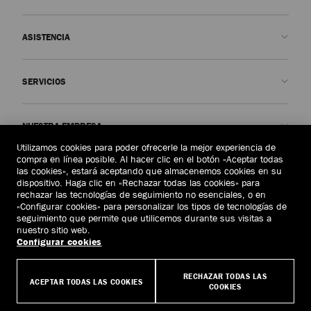
ASISTENCIA
Contacto
SERVICIOS
Preguntas frecuentes
Comprobar el estado de mi pedido
Concertar una cita
NUESTRA EMPRESA
Enviar una devolución
Made-to-Order
Utilizamos cookies para poder ofrecerle la mejor experiencia de
Encontrar una boutique
Cuidado y reparación
Quiénes somos
compra en línea posible. Al hacer clic en el botón «Aceptar todas
AVISOS LEGALES
las cookies», estará aceptando que almacenemos cookies en su
Entrega
Garantía
Nuestra Historia
dispositivo. Haga clic en «Rechazar todas las cookies» para
rechazar las tecnologías de seguimiento no esenciales, o en
Cambios y devoluciones
JC World
Política de privacidad
«Configurar cookies» para personalizar los tipos de tecnologías de
España
(€)
seguimiento que permite que utilicemos durante sus visitas a
Cancelar pedido
Nuestro Impacto
Términos y condiciones
nuestro sitio web.
Configurar cookies
Responsabilidad
Derecho al olvido
© 2026 Jimmy Choo
Artesanía
Formulario de solicitud de acceso del interesado
RECHAZAR TODAS LAS
ACEPTAR TODAS LAS COOKIES
COOKIES
Empleo
Políticas de empresa