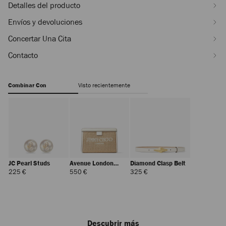
Detalles del producto
Envíos y devoluciones
Concertar Una Cita
Contacto
Combinar Con
Visto recientemente
JC Pearl Studs
Avenue London
Diamond Clasp Belt
Pouch
Precio
Precio
Precio
225 €
550 €
325 €
Regular
Regular
Regular
Descubrir más