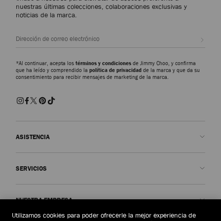
nuestras últimas colecciones, colaboraciones exclusivas y
noticias de la marca.
Suscr
*Al continuar, acepta los
términos y condiciones
de Jimmy Choo, y confirma
que ha leído y comprendido la
política de privacidad
de la marca y que da su
consentimiento para recibir mensajes de marketing de la marca.
ASISTENCIA
Contacto
SERVICIOS
Preguntas frecuentes
Comprobar el estado de mi pedido
Concertar una cita
NUESTRA EMPRESA
Enviar una devolución
Made-to-Order
Utilizamos cookies para poder ofrecerle la mejor experiencia de