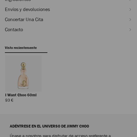
J000144608001.html
Envíos y devoluciones
Concertar Una Cita
Contacto
Visto recientemente
I Want Choo 60ml
Precio
93 €
Regular
ADÉNTRESE EN EL UNIVERSO DE JIMMY CHOO
Únase a nosotros para disfrutar de acceso preferente a