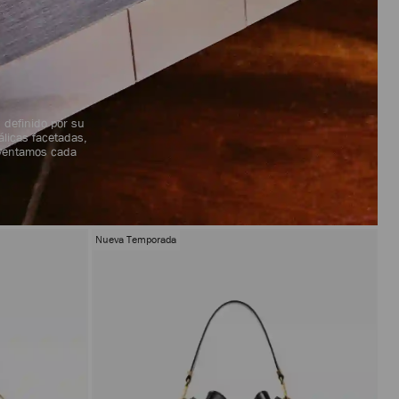
, definido por su
álicas facetadas,
nventamos cada
Nueva Temporada