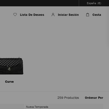
España
(€)
Lista De Deseos
Iniciar Sesión
Cesta
Curve
259
Productos
Ordenar Por
Al
aplicar
Nueva Temporada
filtros,