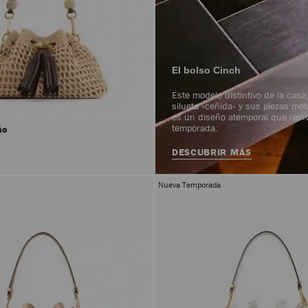
El bolso Cinch
Este modelo distintivo de la casa
silueta «ceñida» y sus piezas met
es un diseño atemporal que rei
temporada.
ño
DESCUBRIR MÁS
Nueva Temporada