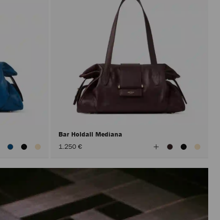
Bar Holdall Mediana
er
Ver
1.250 €
odos
todos
os
los
olores
colores