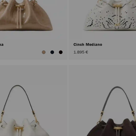
ana
Cinch Mediano
1.895 €