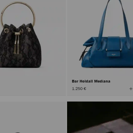
Bar Holdall Mediana
V
1.250 €
t
l
c