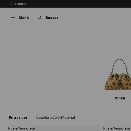
Saltar
Tiendas
Al
Detener
Contenido
la
Menú
Buscar
reproducción
automática
del
carrusel
Cinch
Filtrar por
Categoría
Color
Material
Nueva Temporada
Nueva Temporada