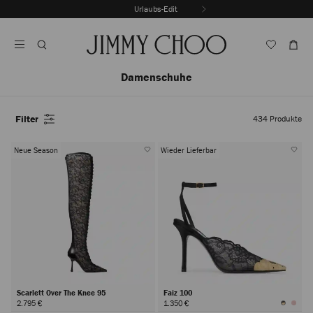
Zum
Urlaubs-Edit
Inhalt
Karussellautoplay
Springen
Beenden
Damenschuhe
Filter
434
Produkte
Neue Season
Wieder Lieferbar
Scarlett Over The Knee 95
Faiz 100
2.795 €
1.350 €