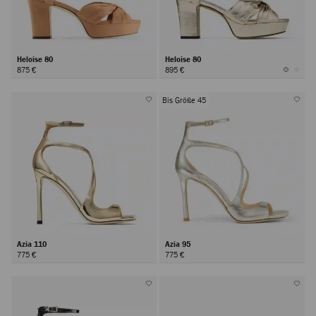
Heloise 80
Heloise 80
875 €
895 €
Bis Größe 45
Azia 110
Azia 95
775 €
775 €