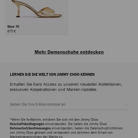
Skye 70
675 €
Weiter
Mehr Damenschuhe entdecken
Erkunden Sie luxuriöse Damenschuhe, die Raffinesse, Vielseitigkeit und die
handwerkliche Kunstfertigkeit von Jimmy Choo verkörpern – von Klassikern
LERNEN SIE DIE WELT VON JIMMY CHOO KENNEN
für den Alltag bis hin zu Statement-Styles für jeden Anlass.
Erhalten Sie Early Access zu unseren neuesten Kollektionen,
Pumps
exklusiven Kooperationen und Marken-Updates.
Entdecken Sie moderne Silhouetten, die Eleganz und Vielseitigkeit in jede
Garderobe bringen. Dazu gehören die unverkennbaren Scarlett Pumps –
Abonn
erhältlich in Nappaleder oder Leder mit Krokodilprägung – sowie die Ixia
Pumps, verfügbar in Wild- und Lackleder.
*Wenn Sie fortfahren, erklären Sie sich mit den Jimmy Choo
Slipper
Geschäftsbedingungen
einverstanden. Sie haben die Jimmy Choo
Datenschutzbestimmungen
einverstanden, haben die Datenschutzrichtlinien
Die Eliot Slipper Kollektion präsentiert sich in einer Vielzahl skulpturaler
von Jimmy Choo gelesen und verstanden und stimmen dem Erhalt von
Silhouetten mit unverkennbaren Hardware-Details. Diese Slipper sind ein
Marketingnachrichten der Marke zu.