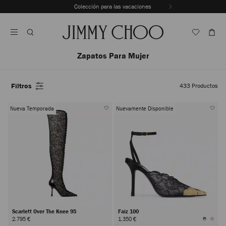
Saltar
Colección para las vacaciones
Al
Detener
Contenido
la
reproducción
automática
del
Zapatos Para Mujer
carrusel
Filtros
433
Productos
Nueva Temporada
Nuevamente Disponible
Scarlett Over The Knee 95
Faiz 100
2.795 €
1.350 €