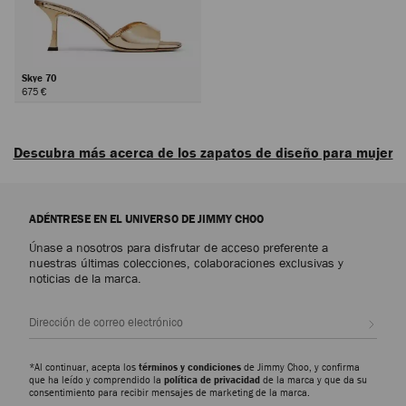
Skye 70
675 €
Siguiente
Descubra más acerca de los zapatos de diseño para mujer
Descubra los zapatos de lujo para mujer que encarnan la sofisticación, la
versatilidad y el arte de Jimmy Choo, desde emblemáticos diseños de diario
ADÉNTRESE EN EL UNIVERSO DE JIMMY CHOO
hasta los modelos más llamativos, tenemos diseños para cualquier
ocasión.
Únase a nosotros para disfrutar de acceso preferente a
nuestras últimas colecciones, colaboraciones exclusivas y
noticias de la marca.
Zapatos de salón
Descubra nuestros modelos más emblemáticos, como los Scarlett,
disponibles en versiones que van desde el napa hasta el charol con
Suscr
repujado que imita la piel de cocodrilo, y los Ixia, presentados con
acabados en ante y charol. Encuentre siluetas modernas que aportan
elegancia y versatilidad a cualquier fondo de armario.
*Al continuar, acepta los
términos y condiciones
de Jimmy Choo, y confirma
que ha leído y comprendido la
política de privacidad
de la marca y que da su
consentimiento para recibir mensajes de marketing de la marca.
Zapatillas