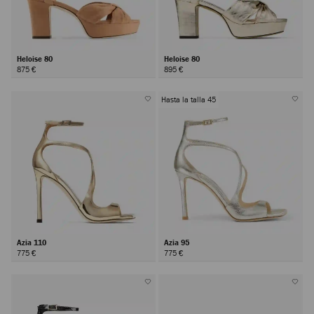
Heloise 80
Heloise 80
875 €
895 €
Hasta la talla 45
Azia 110
Azia 95
775 €
775 €