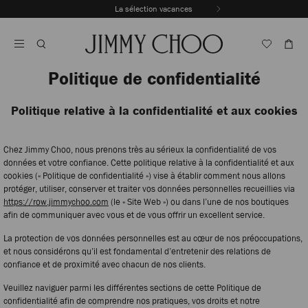
Passer
La sélection vacances
Au
Arrêter
Contenu
la
lecture
automatique
du
Politique de confidentialité
carrousel
Politique relative à la confidentialité et aux cookies
Chez Jimmy Choo, nous prenons très au sérieux la confidentialité de vos
données et votre confiance. Cette politique relative à la confidentialité et aux
cookies (« Politique de confidentialité ») vise à établir comment nous allons
protéger, utiliser, conserver et traiter vos données personnelles recueillies via
https://row.jimmychoo.com
(le « Site Web ») ou dans l’une de nos boutiques
afin de communiquer avec vous et de vous offrir un excellent service.
La protection de vos données personnelles est au cœur de nos préoccupations,
et nous considérons qu’il est fondamental d’entretenir des relations de
confiance et de proximité avec chacun de nos clients.
Veuillez naviguer parmi les différentes sections de cette Politique de
confidentialité afin de comprendre nos pratiques, vos droits et notre