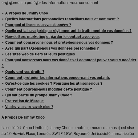
engagement à protéger les informations vous concernant.
•
À Propos de Jimmy Choo
•
Quelles informations personnelles recueillons-nous et comment ?
•
Pourquoi utilisons-nous vos données ?
•
Quelle est la base juridique règlementant le traitement de vos données ?
•
Newsletters marketing et garder le contact avec vous
•
Comment conservons-nous et protégeons-nous vos données ?
•
Avec qui partageons-nous vos données personnelles ?
•
Les sites web de tiers et leurs politiques
•
Pourquoi conservons-nous vos données et comment pouvez-vous y accéder
?
•
Quels sont vos droits ?
•
Comment protéger les informations concernant vos enfants
•
Qu’est-ce que les cookies ? Pourquoi les utilisons-nous ?
•
Comment pouvons-nous modifier cette politique ?
•
Qui fait partie du groupe Jimmy Choo ?
•
Protection de Marque
•
Voulez-vous en savoir plus ?
À Propos De Jimmy Choo
La société J. Choo Limited (« Jimmy Choo », « notre », « nous » ou « nos ») est sise
au 10 Howick Place, Londres, SW1P 1GW, Royaume-Uni (société immatriculée