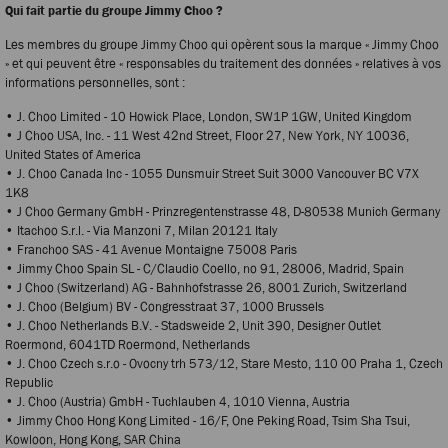
Qui fait partie du groupe Jimmy Choo ?
Les membres du groupe Jimmy Choo qui opèrent sous la marque « Jimmy Choo
» et qui peuvent être « responsables du traitement des données » relatives à vos
informations personnelles, sont :
• J. Choo Limited - 10 Howick Place, London, SW1P 1GW, United Kingdom
• J Choo USA, Inc. - 11 West 42nd Street, Floor 27, New York, NY 10036,
United States of America
• J. Choo Canada Inc - 1055 Dunsmuir Street Suit 3000 Vancouver BC V7X
1K8
• J Choo Germany GmbH - Prinzregentenstrasse 48, D-80538 Munich Germany
• Itachoo S.r.l. - Via Manzoni 7, Milan 20121 Italy
• Franchoo SAS - 41 Avenue Montaigne 75008 Paris
• Jimmy Choo Spain SL - C/Claudio Coello, no 91, 28006, Madrid, Spain
• J Choo (Switzerland) AG - Bahnhofstrasse 26, 8001 Zurich, Switzerland
• J. Choo (Belgium) BV - Congresstraat 37, 1000 Brussels
• J. Choo Netherlands B.V. - Stadsweide 2, Unit 390, Designer Outlet
Roermond, 6041TD Roermond, Netherlands
• J. Choo Czech s.r.o - Ovocny trh 573/12, Stare Mesto, 110 00 Praha 1, Czech
Republic
• J. Choo (Austria) GmbH - Tuchlauben 4, 1010 Vienna, Austria
• Jimmy Choo Hong Kong Limited - 16/F, One Peking Road, Tsim Sha Tsui,
Kowloon, Hong Kong, SAR China