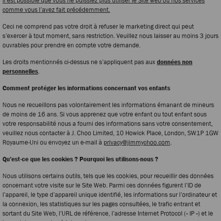
il est possible que vous ne puissiez plus utiliser le Site web ou nos services
comme vous l’avez fait précédemment.
Ceci ne comprend pas votre droit à refuser le marketing direct qui peut
s’exercer à tout moment, sans restriction. Veuillez nous laisser au moins 3 jours
ouvrables pour prendre en compte votre demande.
Les droits mentionnés ci-dessus ne s’appliquent pas aux
données non
personnelles
.
Comment protéger les informations concernant vos enfants
Nous ne recueillons pas volontairement les informations émanant de mineurs
de moins de 16 ans. Si vous apprenez que votre enfant ou tout enfant sous
votre responsabilité nous a fourni des informations sans votre consentement,
veuillez nous contacter à J. Choo Limited, 10 Howick Place, London, SW1P 1GW
Royaume-Uni ou envoyez un e-mail à
privacy@jimmychoo.com
.
Qu’est-ce que les cookies ? Pourquoi les utilisons-nous ?
Nous utilisons certains outils, tels que les cookies, pour recueillir des données
concernant votre visite sur le Site Web. Parmi ces données figurent l’ID de
l’appareil, le type d’appareil unique identifié, les informations sur l’ordinateur et
la connexion, les statistiques sur les pages consultées, le trafic entrant et
sortant du Site Web, l’URL de référence, l’adresse Internet Protocol (« IP ») et le