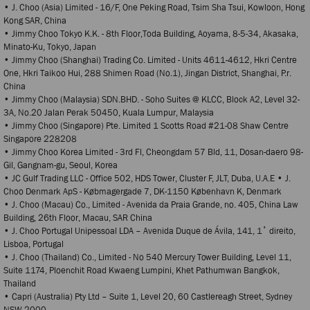
• J. Choo (Asia) Limited - 16/F, One Peking Road, Tsim Sha Tsui, Kowloon, Hong
Kong SAR, China
• Jimmy Choo Tokyo K.K. - 8th Floor,Toda Building, Aoyama, 8-5-34, Akasaka,
Minato-Ku, Tokyo, Japan
• Jimmy Choo (Shanghai) Trading Co. Limited - Units 4611-4612, Hkri Centre
One, Hkri Taikoo Hui, 288 Shimen Road (No.1), Jingan District, Shanghai, P.r.
China
• Jimmy Choo (Malaysia) SDN.BHD. - Soho Suites @ KLCC, Block A2, Level 32-
3A, No.20 Jalan Perak 50450, Kuala Lumpur, Malaysia
• Jimmy Choo (Singapore) Pte. Limited 1 Scotts Road #21-08 Shaw Centre
Singapore 228208
• Jimmy Choo Korea Limited - 3rd Fl, Cheongdam 57 Bld, 11, Dosan-daero 98-
Gil, Gangnam-gu, Seoul, Korea
• JC Gulf Trading LLC - Office 502, HDS Tower, Cluster F, JLT, Duba, U.A.E • J.
Choo Denmark ApS - Købmagergade 7, DK-1150 København K, Denmark
• J. Choo (Macau) Co., Limited - Avenida da Praia Grande, no. 405, China Law
Building, 26th Floor, Macau, SAR China
• J. Choo Portugal Unipessoal LDA – Avenida Duque de Ávila, 141, 1˚ direito,
Lisboa, Portugal
• J. Choo (Thailand) Co., Limited - No 540 Mercury Tower Building, Level 11,
Suite 1174, Ploenchit Road Kwaeng Lumpini, Khet Pathumwan Bangkok,
Thailand
• Capri (Australia) Pty Ltd – Suite 1, Level 20, 60 Castlereagh Street, Sydney
NSW 2000