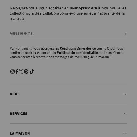
Rejoignez-nous pour accéder en avant-première à nos nouvelles
collections, à des collaborations exclusives et à l’actualité de la
marque.
Inscri
*En continuant, vous acceptez les
Conditions générales
de Jimmy Choo, vous
confirmez avoir lu et compris la
Politique de confidentialité
de Jimmy Choo et
vous consentez à recevoir des messages de marketing de la marque.
AIDE
Nous contacter
SERVICES
FAQ
Voir le statut de ma commande
Prendre rendez-vous
LA MAISON
Soumettre un retour
Made-to-Order