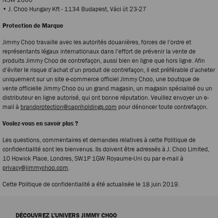
• J. Choo Hungary Kft - 1134 Budapest, Váci ύt 23-27
Protection de Marque
Jimmy Choo travaille avec les autorités douanières, forces de l’ordre et
représentants légaux internationaux dans l’effort de prévenir la vente de
produits Jimmy Choo de contrefaçon, aussi bien en ligne que hors ligne. Afin
d’éviter le risque d’achat d’un produit de contrefaçon, il est préférable d’acheter
uniquement sur un site e-commerce officiel Jimmy Choo, une boutique de
vente officielle Jimmy Choo ou un grand magasin, un magasin spécialisé ou un
distributeur en ligne autorisé, qui ont bonne réputation. Veuillez envoyer un e-
mail à
brandprotection@capriholdings.com
pour dénoncer toute contrefaçon.
Voulez-vous en savoir plus ?
Les questions, commentaires et demandes relatives à cette Politique de
confidentialité sont les bienvenus. Ils doivent être adressés à J. Choo Limited,
10 Howick Place, Londres, SW1P 1GW Royaume-Uni ou par e-mail à
privacy@jimmychoo.com
.
Cette Politique de confidentialité a été actualisée le 18 juin 2019.
DÉCOUVREZ L’UNIVERS JIMMY CHOO