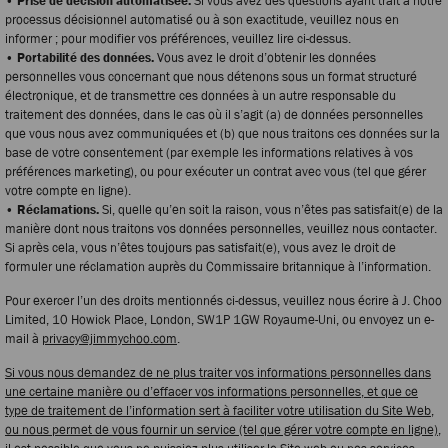
• Prise de décision automatisée.
Si vous avez des questions ayant trait à notre
processus décisionnel automatisé ou à son exactitude, veuillez nous en
informer ; pour modifier vos préférences, veuillez lire ci-dessus.
• Portabilité des données.
Vous avez le droit d’obtenir les données
personnelles vous concernant que nous détenons sous un format structuré
électronique, et de transmettre ces données à un autre responsable du
traitement des données, dans le cas où il s’agit (a) de données personnelles
que vous nous avez communiquées et (b) que nous traitons ces données sur la
base de votre consentement (par exemple les informations relatives à vos
préférences marketing), ou pour exécuter un contrat avec vous (tel que gérer
votre compte en ligne).
• Réclamations.
Si, quelle qu’en soit la raison, vous n’êtes pas satisfait(e) de la
manière dont nous traitons vos données personnelles, veuillez nous contacter.
Si après cela, vous n’êtes toujours pas satisfait(e), vous avez le droit de
formuler une réclamation auprès du Commissaire britannique à l’information.
Pour exercer l’un des droits mentionnés ci-dessus, veuillez nous écrire à J. Choo
Limited, 10 Howick Place, London, SW1P 1GW Royaume-Uni, ou envoyez un e-
mail à
privacy@jimmychoo.com
.
Si vous nous demandez de ne plus traiter vos informations personnelles dans
une certaine manière ou d’effacer vos informations personnelles, et que ce
type de traitement de l’information sert à faciliter votre utilisation du Site Web,
ou nous permet de vous fournir un service (tel que gérer votre compte en ligne),