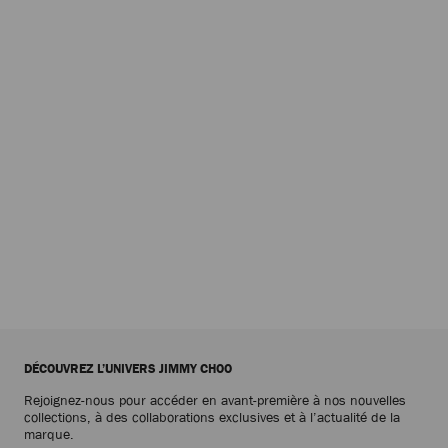
questions or queries
for customs clearance.
Email:
customercare.usa@jimmychoo.com
Phone:
(+1) 5513070037
from US
Phone:
(+1) 8552900718
from
Canada
Phone:
(+52) 8004610210
from
Mexico
Phone:
(+44) 2080590800
from
any other country
DÉCOUVREZ L’UNIVERS JIMMY CHOO
Rejoignez-nous pour accéder en avant-première à nos nouvelles
collections, à des collaborations exclusives et à l’actualité de la
marque.