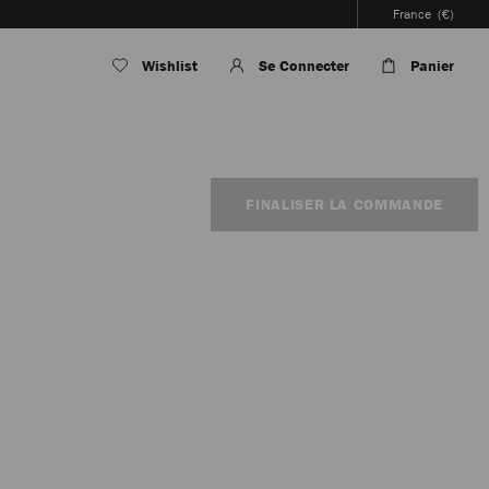
France
(€)
Wishlist
Se Connecter
Panier
FINALISER LA COMMANDE