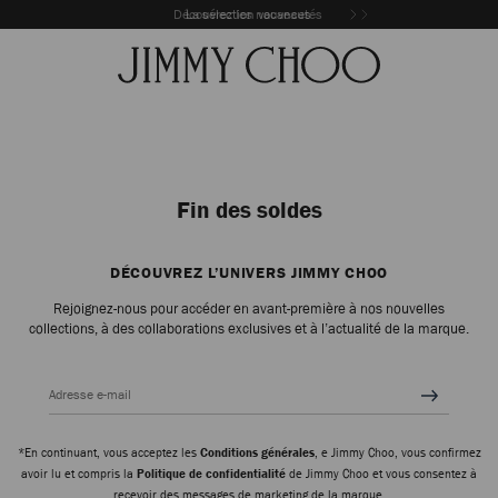
Découvrez les nouveautés
La sélection vacances
Fin des soldes
DÉCOUVREZ L’UNIVERS JIMMY CHOO
Rejoignez-nous pour accéder en avant-première à nos nouvelles
collections, à des collaborations exclusives et à l’actualité de la marque.
Adresse e-mail
*En continuant, vous acceptez les
Conditions générales
, e Jimmy Choo, vous confirmez
avoir lu et compris la
Politique de confidentialité
de Jimmy Choo et vous consentez à
recevoir des messages de marketing de la marque.