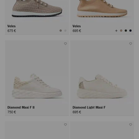
Veles
Veles
Afficher
675 €
695 €
toutes
les
couleurs
Diamond Maxi F II
Diamond Light Maxi F
750 €
695 €