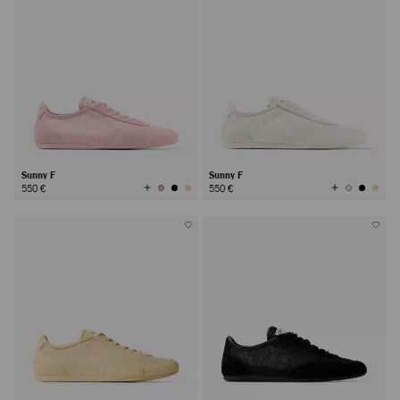
Sunny F
Sunny F
Afficher
Afficher
550 €
550 €
toutes
toutes
les
les
couleurs
couleurs