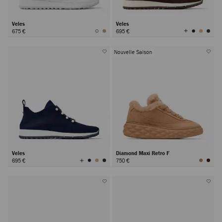
Veles
Veles
Afficher
675 €
695 €
toutes
les
couleurs
Nouvelle Saison
Veles
Diamond Maxi Retro F
Afficher
695 €
750 €
toutes
les
couleurs