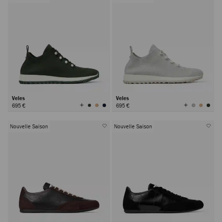
Veles
Veles
Afficher
Afficher
695 €
695 €
toutes
toutes
les
les
couleurs
couleurs
Nouvelle Saison
Nouvelle Saison