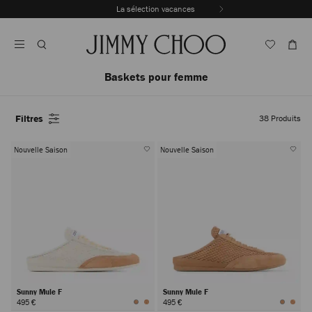
Passer
La sélection vacances
Au
Arrêter
Contenu
la
lecture
automatique
du
Baskets pour femme
carrousel
Filtres
38
Produits
Nouvelle Saison
Nouvelle Saison
Sunny Mule F
Sunny Mule F
495 €
495 €