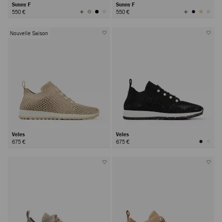
Sunny F
Sunny F
Afficher
Afficher
550 €
550 €
toutes
toutes
les
les
couleurs
couleurs
Nouvelle Saison
Veles
Veles
675 €
675 €