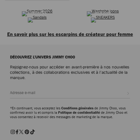
ÉTÉ 2026
ICÔNES INTEMPORELLES
Suivant
SANDALES
MARIAGE
En savoir plus sur les escarpins de créateur pour femme
L'escarpin est une véritable icône de style. Du mini talon moderne au talon
haut classique à bout pointu, nos escarpins sont conçus pour sublimer
DÉCOUVREZ L’UNIVERS JIMMY CHOO
votre garde-robe. Naturellement élégante, notre collection d'escarpins est
proposée dans un éventail de finitions luxueuses et de hauteurs de talon
Rejoignez-nous pour accéder en avant-première à nos nouvelles
polyvalentes.
collections, à des collaborations exclusives et à l’actualité de la
marque.
Escarpins à talon haut
Les modèles intemporels à talon aiguille, tels que les Romy et Love, sont du
Inscri
plus bel effet avec une garde-robe classique. Avec une semelle réalisée à la
main et un bout pointu, chaque modèle à la silhouette flatteuse peut se
porter en journée comme en soirée. À assortir avec une robe ou une tenue
*En continuant, vous acceptez les
Conditions générales
de Jimmy Choo, vous
confirmez avoir lu et compris la
Politique de confidentialité
de Jimmy Choo et
de bureau ajustée pour ajouter une touche de glamour intemporelle à votre
vous consentez à recevoir des messages de marketing de la marque.
garde-robe.
Escarpins à kitten-heel
Les kitten-heels modernes sont le secret d'un look naturellement chic.