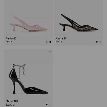
Amita 45
Amita 45
825 €
825 €
Stevie 100
1.150 €