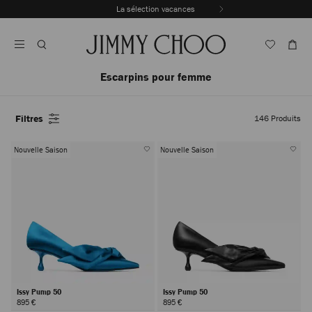
Passer
La sélection vacances
Au
Arrêter
Contenu
la
lecture
automatique
du
Escarpins pour femme
carrousel
Filtres
146
Produits
Nouvelle Saison
Nouvelle Saison
Issy Pump 50
Issy Pump 50
895 €
895 €