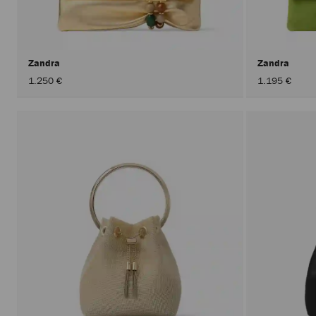
Zandra
Zandra
1.250 €
1.195 €