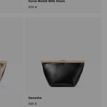
Curve Wallet With Chain
650 €
Ganache
695 €