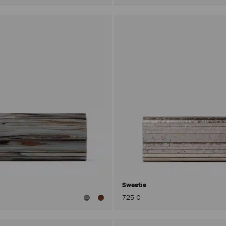
Sweetie
725 €