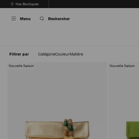
Passer
Nos Boutiques
Au
Arrêter
Contenu
la
Menu
Rechercher
lecture
automatique
du
carrousel
Filtrer par
Catégorie
Couleur
Matière
Nouvelle Saison
Nouvelle Saison