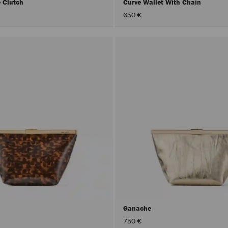
e Clutch
Curve Wallet With Chain
650 €
Ganache
750 €