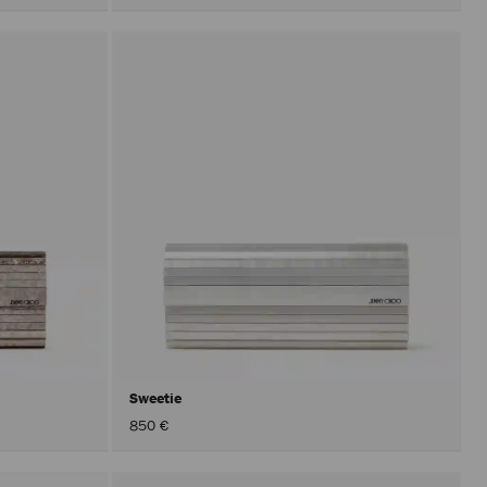
Sweetie
850 €