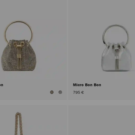
on
Micro Bon Bon
795 €