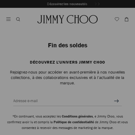
Passer
Découvrez les nouveautés
La sélection vacances
Au
Arrêter
Contenu
la
lecture
automatique
du
carrousel
Fin des soldes
DÉCOUVREZ L’UNIVERS JIMMY CHOO
Rejoignez-nous pour accéder en avant-première à nos nouvelles
collections, à des collaborations exclusives et à l’actualité de la
marque.
Adresse e-mail
*En continuant, vous acceptez les
Conditions générales
, e Jimmy Choo, vous
confirmez avoir lu et compris la
Politique de confidentialité
de Jimmy Choo et vous
consentez à recevoir des messages de marketing de la marque.