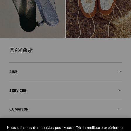
AIDE
Nous contacter
SERVICES
FAQ
Voir le statut de ma commande
Prendre rendez-vous
LA MAISON
Soumettre un retour
Made-to-Order
Trouver une boutique
Entretien et réparation
Qui sommes-nous ?
Nous utilisons des cookies pour vous offrir la meilleure expérience
JURIDIQUE