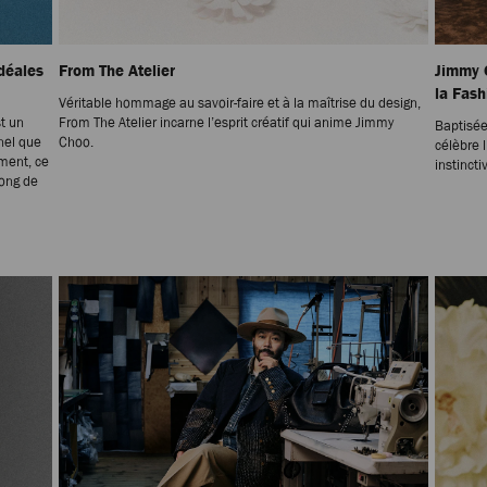
déales
From The Atelier
Jimmy 
la Fas
Véritable hommage au savoir-faire et à la maîtrise du design,
t un
From The Atelier incarne l’esprit créatif qui anime Jimmy
Baptisée
nnel que
Choo.
célèbre l
oment, ce
instincti
long de