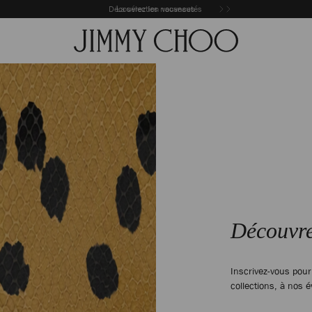
Découvrez les nouveautés
La sélection vacances
Découvre
Inscrivez-vous pou
collections, à nos é