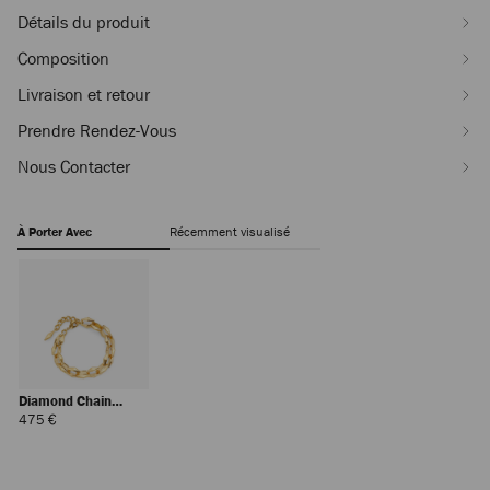
Détails du produit
Composition
Livraison et retour
Prendre Rendez-Vous
Nous Contacter
À Porter Avec
Récemment visualisé
Diamond Chain
Bracelet
Prix
475 €
Régulier