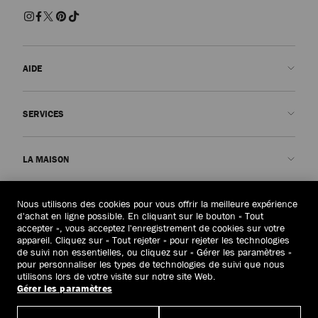
AIDE
Nous contacter
SERVICES
FAQ
Voir le statut de ma commande
Prendre rendez-vous
LA MAISON
Soumettre un retour
Made-to-Order
Trouver une boutique
Entretien et réparation
Qui sommes-nous ?
Nous utilisons des cookies pour vous offrir la meilleure expérience
JURIDIQUE
Livraison
Garantie
Notre Histoire
d'achat en ligne possible. En cliquant sur le bouton « Tout
accepter », vous acceptez l'enregistrement de cookies sur votre
Retours et échanges
JC World
Politique de confidentialité
appareil. Cliquez sur « Tout rejeter » pour rejeter les technologies
France
(€)
de suivi non essentielles, ou cliquez sur « Gérer les paramètres »
Annuler la commande
Notre Impact
Conditions générales
pour personnaliser les types de technologies de suivi que nous
utilisons lors de votre visite sur notre site Web.
Responsabilité
Droit à l’oubli
Gérer les paramètres
© 2026 Jimmy Choo
Savoir-faire
Formulaire de demande d’accès