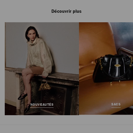
Découvrir plus
Man Intense 100ml
Prix
90 €
Régulier
SACS
NOUVEAUTÉS