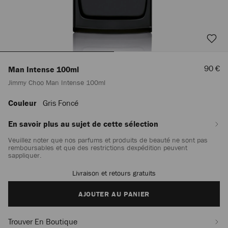
Prix
90 €
Man Intense 100ml
De
Jimmy Choo Man Intense 100ml
Vente
Couleur
Gris Foncé
https://row.jimmychoo.com/fr_FR/homme/parfums/man-
intense-
100ml/jimmy-
En savoir plus au sujet de cette sélection
choo-
Veuillez noter que nos parfums et produits de beauté ne sont pas
man-
remboursables et que des restrictions dexpédition peuvent
intense-
sappliquer.
100ml-
J000072712001.html
Livraison et retours gratuits
Add
to
cart
AJOUTER AU PANIER
options
Trouver En Boutique