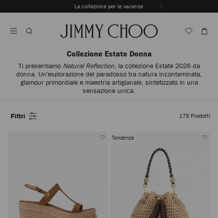
Vai
La collezione per le vacanze
Al
Interrompere
Contenuto
riproduzione
automatica
della
sequenza
Collezione Estate Donna
dinamica
Ti presentiamo
Natural Reflection
, la collezione Estate 2026 da
donna. Un'esplorazione del paradosso tra natura incontaminata,
glamour primordiale e maestria artigianale, sintetizzato in una
sensazione unica.
Filtri
175
Prodotti
Tendenze