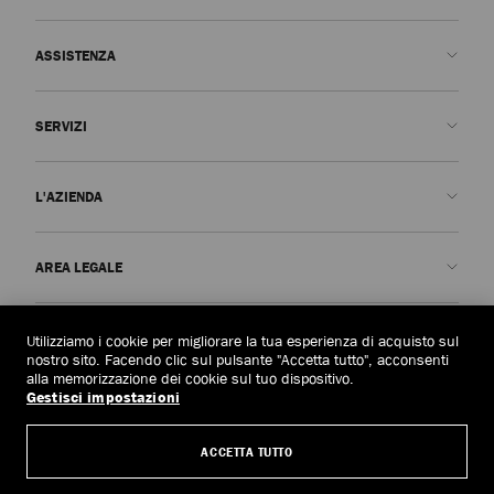
ASSISTENZA
Contattaci
SERVIZI
FAQ
Stato dell'ordine
Prenota un appuntamento
L'AZIENDA
Invia un reso
Made-to-Order
Trova una boutique
Cura e riparazione
Chi siamo
AREA LEGALE
Consegna
Garanzia
La Nostra Storia
Resi e cambi
JC World
Informativa sulla privacy
Albania
(€)
Utilizziamo i cookie per migliorare la tua esperienza di acquisto sul
Annulla ordine
Il Nostro Impatto
Termini e condizioni
nostro sito. Facendo clic sul pulsante "Accetta tutto", acconsenti
alla memorizzazione dei cookie sul tuo dispositivo.
Responsabilità
Diritto all'oblio
Gestisci impostazioni
© 2026 Jimmy Choo
Maestria artigianale
Modulo richiesta di accesso ai dati personali
ACCETTA TUTTO
Opportunità di lavoro
Politiche Aziendali
Gestisci i cookie