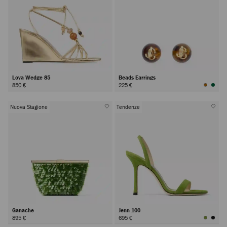
Lova Wedge 85
Beads Earrings
850 €
225 €
Nuova Stagione
Tendenze
Ganache
Jenn 100
895 €
695 €