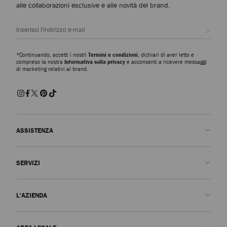
alle collaborazioni esclusive e alle novità del brand.
Iscrivi
*Continuando, accetti i nostri
Termini e condizioni
, dichiari di aver letto e
compreso la nostra
Informativa sulla privacy
e acconsenti a ricevere messaggi
di marketing relativi al brand.
ASSISTENZA
Contattaci
SERVIZI
FAQ
Stato dell'ordine
Prenota un appuntamento
L'AZIENDA
Invia un reso
Made-to-Order
Trova una boutique
Cura e riparazione
Chi siamo