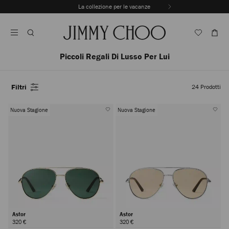
Vai
La collezione per le vacanze
Al
Interrompere
Contenuto
riproduzione
automatica
della
sequenza
Piccoli Regali Di Lusso Per Lui
dinamica
Filtri
24
Prodotti
Nuova Stagione
Nuova Stagione
Astor
Astor
320 €
320 €