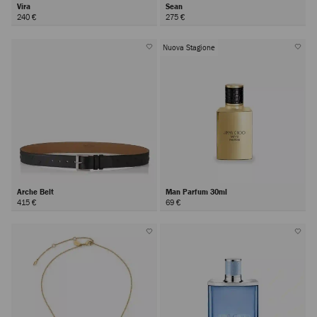
Vira
Sean
240 €
275 €
Nuova Stagione
Arche Belt
Man Parfum 30ml
415 €
69 €