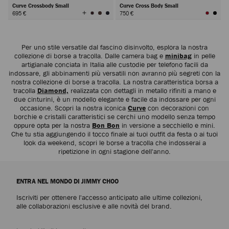
Curve Crossbody Small
Curve Cross Body Small
Visualizza
695 €
750 €
tutti
i
colori
Avanti
Per uno stile versatile dal fascino disinvolto, esplora la nostra
collezione di borse a tracolla. Dalle camera bag e
minibag
in pelle
artigianale conciata in Italia alle custodie per telefono facili da
indossare, gli abbinamenti più versatili non avranno più segreti con la
nostra collezione di borse a tracolla. La nostra caratteristica borsa a
tracolla
Diamond,
realizzata con dettagli in metallo rifiniti a mano e
due cinturini, è un modello elegante e facile da indossare per ogni
occasione. Scopri la nostra iconica
Curve
con decorazioni con
borchie e cristalli caratteristici se cerchi uno modello senza tempo
oppure opta per la nostra
Bon Bon
in versione a secchiello e mini.
Che tu stia aggiungendo il tocco finale ai tuoi outfit da festa o ai tuoi
look da weekend, scopri le borse a tracolla che indosserai a
ripetizione in ogni stagione dell'anno.
ENTRA NEL MONDO DI JIMMY CHOO
Iscriviti per ottenere l'accesso anticipato alle ultime collezioni,
alle collaborazioni esclusive e alle novità del brand.
Iscrivi