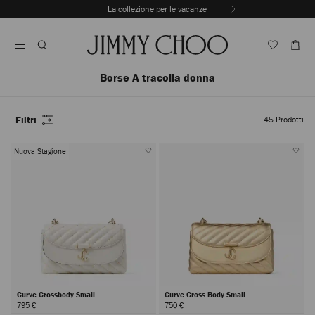
Vai
La collezione per le vacanze
Al
Interrompere
Contenuto
riproduzione
automatica
della
sequenza
Borse A tracolla donna
dinamica
Filtri
45
Prodotti
Nuova Stagione
Curve Crossbody Small
Curve Cross Body Small
795 €
750 €