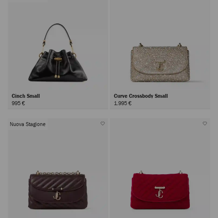
Cinch Small
Curve Crossbody Small
995 €
1.995 €
Nuova Stagione