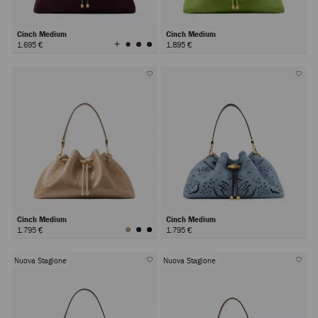
Cinch Medium
Cinch Medium
Visualizza
1.695 €
1.895 €
tutti
i
colori
Cinch Medium
Cinch Medium
1.795 €
1.795 €
Nuova Stagione
Nuova Stagione