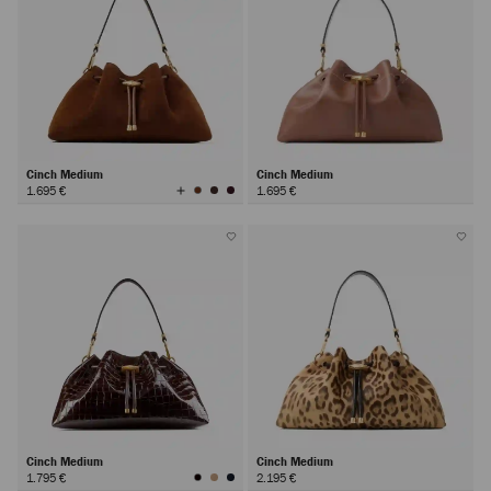
Cinch Medium
Cinch Medium
Visualizza
1.695 €
1.695 €
tutti
i
colori
Cinch Medium
Cinch Medium
1.795 €
2.195 €