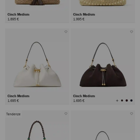
Cinch Medium
Cinch Medium
1.895 €
1.995 €
Cinch Medium
Cinch Medium
Visualizza
1.695 €
1.695 €
tutti
i
colori
Tendenze