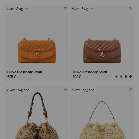
Nuova Stagione
Nuova Stagione
Curve Crossbody Small
Curve Crossbody Small
Visualizza
695 €
695 €
tutti
i
colori
Nuova Stagione
Nuova Stagione