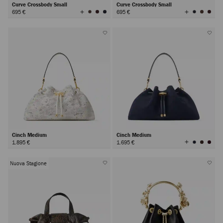
Curve Crossbody Small
Curve Crossbody Small
Visualizza
Visualizza
695 €
695 €
tutti
tutti
i
i
colori
colori
Cinch Medium
Cinch Medium
Visualizza
1.895 €
1.695 €
tutti
i
colori
Nuova Stagione