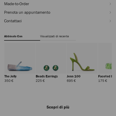
Made-to-Order
perline-
J000183552001.html
Prenota un appuntamento
Contattaci
Abbinalo Con
Visualizzati di recente
The Jelly
Beads Earrings
Jenn 100
Faceted Br
Prezzo
Prezzo
Prezzo
Prezz
350 €
225 €
695 €
175 €
Standard
Standard
Standard
Stand
Scopri di più