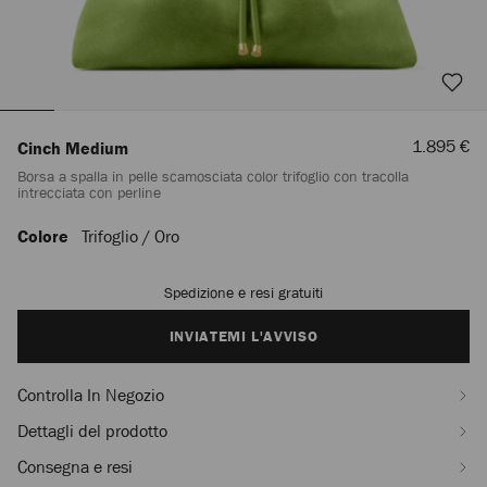
Prezzo
1.895 €
Cinch Medium
Scontato
Borsa a spalla in pelle scamosciata color trifoglio con tracolla
intrecciata con perline
Colore
Trifoglio / Oro
https://row.jimmychoo.com/it/donna/borse/cinch-
medium/borsa-
a-
Spedizione e resi gratuiti
Add
spalla-
to
in-
cart
INVIATEMI L'AVVISO
pelle-
options
scamosciata-
color-
Controlla In Negozio
trifoglio-
con-
Dettagli del prodotto
tracolla-
intrecciata-
Consegna e resi
con-