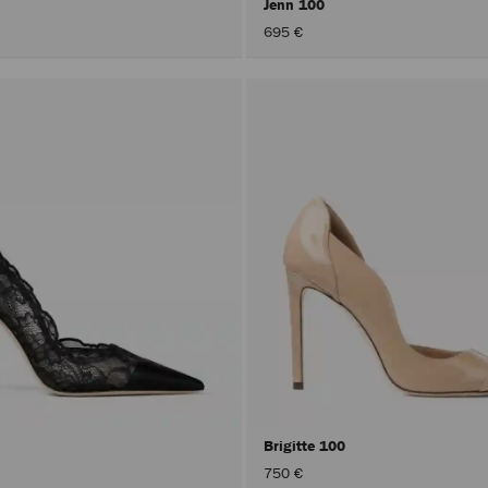
Jenn 100
695 €
Brigitte 100
750 €