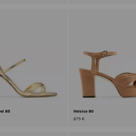
eel 85
Heloise 80
875 €