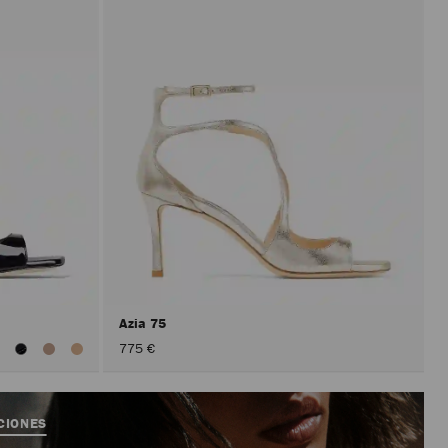
Azia 75
er
775 €
odos
os
olores
CIONES