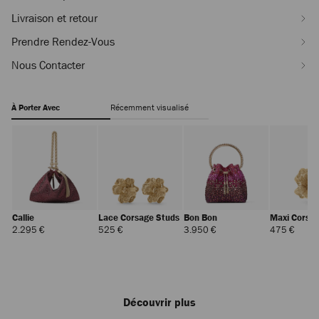
princess-
Livraison et retour
cut-
-
Prendre Rendez-Vous
AMEL50JVB061998.html
Nous Contacter
À Porter Avec
Récemment visualisé
Callie
Lace Corsage Studs
Bon Bon
Maxi Corsa
Prix
Prix
Prix
Prix
2.295 €
525 €
3.950 €
475 €
Régulier
Régulier
Régulier
Réguli
Découvrir plus