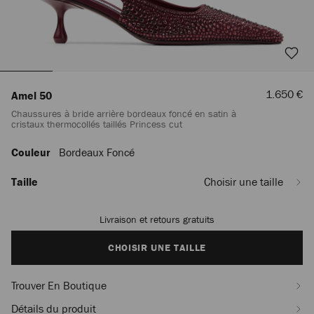
Prix
1.650 €
Amel 50
De
Chaussures à bride arrière bordeaux foncé en satin à
Vente
cristaux thermocollés taillés Princess cut
Couleur
Bordeaux Foncé
https://row.jimmychoo.com/fr/femme/chaussures/amel-
50/chaussures-
a-
Taille
Choisir une taille
bride-
arriere-
bordeaux-
Livraison et retours gratuits
Add
fonce-
to
en-
cart
CHOISIR UNE TAILLE
satin-
options
a-
Trouver En Boutique
cristaux-
thermocolles-
Détails du produit
tailles-