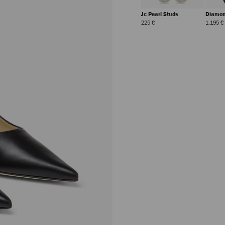
Jc Pearl Studs
Diamon
Prix
225 €
1.195 €
Régulier
Love 85
Prix
725 €
Régulier