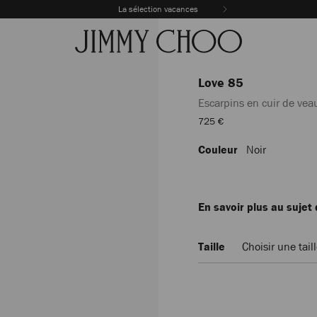
La sélection vacances
Love 85
Escarpins en cuir de veau
Prix
725 €
De
Vente
Couleur
Noir
https://row.jimmychoo.com/f
85/escarpins-
en-
cuir-
de-
En savoir plus au sujet
veau-
noir-
avec-
Taille
Choisir une tail
logo-
jc-
LOVE85ZNU010003.html
Add