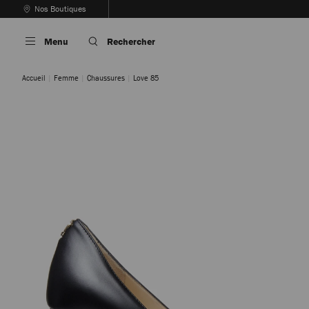
Passer
Nos Boutiques
Au
Arrêter
Contenu
la
Menu
Rechercher
lecture
automatique
du
Accueil
Femme
Chaussures
Love 85
carrousel
Noir
Chai
Chocolat