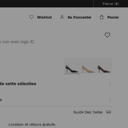
France
(€)
Wishlist
Se Connecter
Panier
 noir avec logo JC
r/femme/chaussures/love-
 de cette sélection
le
Guide Des Tailles
Livraison et retours gratuits