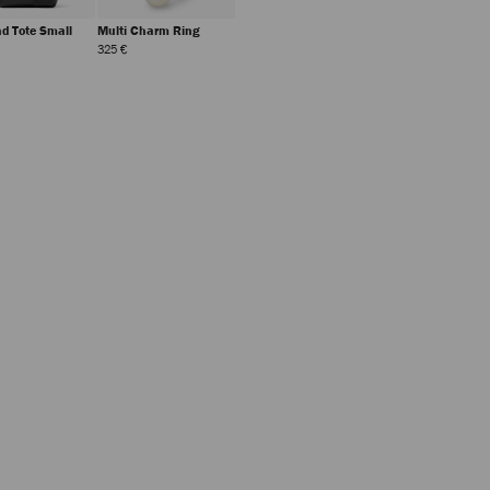
d Tote Small
Multi Charm Ring
Prix
Prix
325 €
Régulier
Régulier