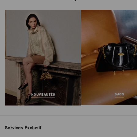
Diamond Light Flex F
Prix
575 €
Régulier
SACS
NOUVEAUTÉS
Services Exclusif