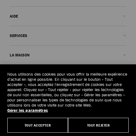
AIDE
Nous contacter
SERVICES
FAQ
Voir le statut de ma commande
Prendre rendez-vous
LA MAISON
Soumettre un retour
Made-to-Order
Trouver une boutique
Entretien et réparation
Qui sommes-nous ?
Nous utilisons des cookies pour vous offrir la meilleure expérience
JURIDIQUE
Livraison
Garantie
Notre Histoire
d'achat en ligne possible. En cliquant sur le bouton « Tout
accepter », vous acceptez l'enregistrement de cookies sur votre
Retours et échanges
JC World
Politique de confidentialité
appareil. Cliquez sur « Tout rejeter » pour rejeter les technologies
France
(€)
de suivi non essentielles, ou cliquez sur « Gérer les paramètres »
Annuler la commande
Notre Impact
Conditions générales
pour personnaliser les types de technologies de suivi que nous
utilisons lors de votre visite sur notre site Web.
Responsabilité
Droit à l’oubli
Gérer les paramètres
© 2026 Jimmy Choo
Savoir-faire
Formulaire de demande d’accès
TOUT ACCEPTER
TOUT REJETER
Carrières
Politiques de la maison