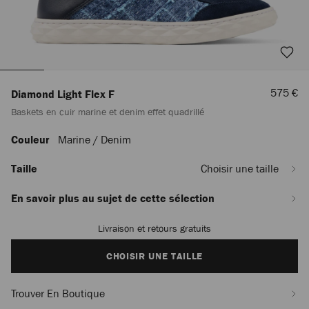
Prix
575 €
Diamond Light Flex F
De
Baskets en cuir marine et denim effet quadrillé
Vente
Couleur
Marine / Denim
https://row.jimmychoo.com/fr_FR/femme/chaussures/diamond-
light-
flex-
Taille
Choisir une taille
f/baskets-
en-
En savoir plus au sujet de cette sélection
cuir-
marine-
Livraison et retours gratuits
Add
et-
to
denim-
cart
CHOISIR UNE TAILLE
effet-
options
quadrille-
DIAMONDLIGHTFLEXFQEE044333.html
Trouver En Boutique