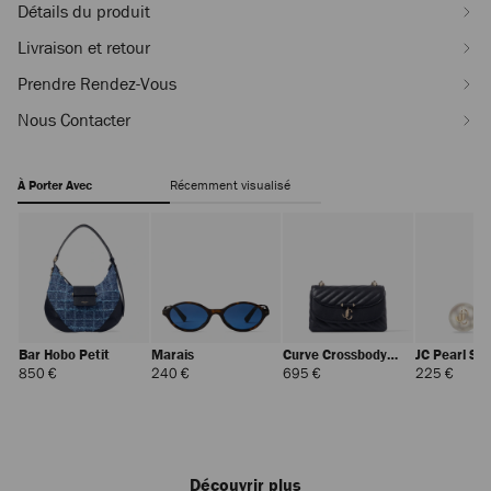
Détails du produit
Livraison et retour
Prendre Rendez-Vous
Nous Contacter
À Porter Avec
Récemment visualisé
Bar Hobo Petit
Marais
Curve Crossbody
JC Pearl St
Petit
Prix
Prix
Prix
Prix
850 €
240 €
695 €
225 €
Régulier
Régulier
Régulier
Réguli
Découvrir plus