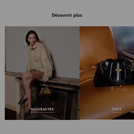
Découvrir plus
Kove 120
Prix
895 €
Régulier
SACS
NOUVEAUTÉS