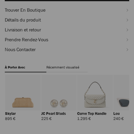
Trouver En Boutique
Détails du produit
Livraison et retour
Prendre Rendez-Vous
Nous Contacter
À Porter Avec
Récemment visualisé
Skylar
JC Pearl Studs
Curve Top Handle
Lou
Prix
Prix
Prix
Prix
895 €
225 €
1.295 €
240 €
Régulier
Régulier
Régulier
Réguli