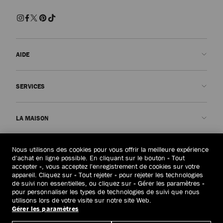
AIDE
Nous contacter
SERVICES
FAQ
Voir le statut de ma commande
Prendre rendez-vous
LA MAISON
Soumettre un retour
Made-to-Order
Trouver une boutique
Entretien et réparation
Qui sommes-nous ?
Nous utilisons des cookies pour vous offrir la meilleure expérience
JURIDIQUE
Livraison
Garantie
Notre Histoire
d'achat en ligne possible. En cliquant sur le bouton « Tout
accepter », vous acceptez l'enregistrement de cookies sur votre
Retours et échanges
JC World
Politique de confidentialité
appareil. Cliquez sur « Tout rejeter » pour rejeter les technologies
France
(€)
de suivi non essentielles, ou cliquez sur « Gérer les paramètres »
Annuler la commande
Notre Impact
Conditions générales
pour personnaliser les types de technologies de suivi que nous
utilisons lors de votre visite sur notre site Web.
Responsabilité
Droit à l’oubli
Gérer les paramètres
© 2026 Jimmy Choo
Savoir-faire
Formulaire de demande d’accès