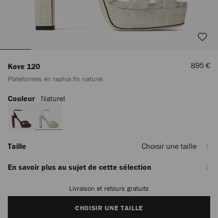
Prix
895 €
Kove 120
De
Plateformes en raphia fin naturel
Vente
Couleur
Naturel
https://row.jimmychoo.com/fr_FR/femme/chaussures/kove-
120/plateformes-
en-
raphia-
fin-
naturel-
Taille
Choisir une taille
KOVE120FNR120004.html
En savoir plus au sujet de cette sélection
Livraison et retours gratuits
Add
to
cart
CHOISIR UNE TAILLE
options