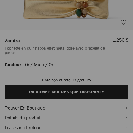
Prix
1.250 €
Zandra
De
Pochette en cuir nappa effet métal doré avec bracelet de
Vente
perles
Couleur
Or / Multi / Or
https://row.jimmychoo.com/fr_FR/femme/sacs/zandra/pochette-
en-
cuir-
Livraison et retours gratuits
Add
nappa-
to
effet-
cart
INFORMEZ-MOI DÈS QUE DISPONIBLE
metal-
options
dore-
avec-
Trouver En Boutique
bracelet-
de-
Détails du produit
perles-
J000185136001.html
Livraison et retour