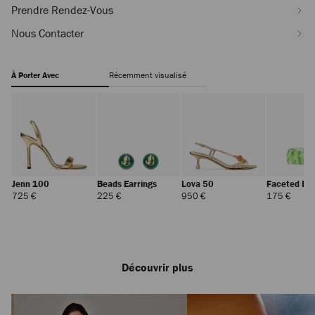
Prendre Rendez-Vous
Nous Contacter
À Porter Avec
Récemment visualisé
Jenn 100
Beads Earrings
Lova 50
Faceted Br
Prix
Prix
Prix
Prix
725 €
225 €
950 €
175 €
Régulier
Régulier
Régulier
Réguli
Découvrir plus
Zandra