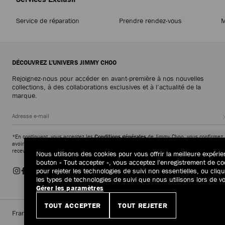
Service de réparation
Prendre rendez-vous
M
DÉCOUVREZ L’UNIVERS JIMMY CHOO
Rejoignez-nous pour accéder en avant-première à nos nouvelles
collections, à des collaborations exclusives et à l’actualité de la
marque.
*En continuant, vous acceptez les
Conditions générales
de Jimmy Choo, vous confirmez
avoir lu et compris la
Politique de confidentialité
de Jimmy Choo et vous consentez à
recevoir des messages de marketing de la marque.
Nous utilisons des cookies pour vous offrir la meilleure expérie
bouton « Tout accepter », vous acceptez l'enregistrement de cook
pour rejeter les technologies de suivi non essentielles, ou cli
les types de technologies de suivi que nous utilisons lors de vo
Gérer les paramètres
TOUT ACCEPTER
TOUT REJETER
France
(€)