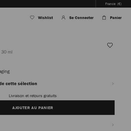
France
(€)
Wishlist
Se Connecter
Panier
 30 ml
aging
fr_FR/homme/parfums/man-
 de cette sélection
Livraison et retours gratuits
AJOUTER AU PANIER