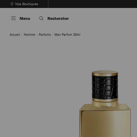
Passer
Nos Boutiques
Au
Arrêter
Contenu
la
Menu
Rechercher
lecture
automatique
du
Accueil
Homme
Parfums
Man Parfum 30ml
carrousel