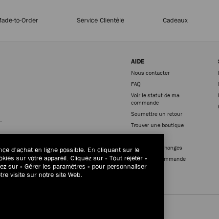
ade-to-Order
Service Clientèle
Cadeaux
AIDE
Nous contacter
FAQ
Voir le statut de ma
commande
Inscription
Soumettre un retour
Trouver une boutique
Livraison
Retours et échanges
nce d'achat en ligne possible. En cliquant sur le
ies sur votre appareil. Cliquez sur « Tout rejeter »
Annuler la commande
quez sur « Gérer les paramètres » pour personnaliser
tre visite sur notre site Web.