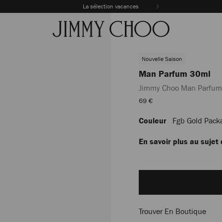
La sélection vacances
Nouvelle Saison
Man Parfum 30ml
Jimmy Choo Man Parfum
Prix
69 €
De
Vente
Couleur
Fgb Gold Pack
https://row.jimmychoo.com/
parfum-
30ml/jimmy-
En savoir plus au sujet
choo-
man-
Add
parfum-
to
30%C2%A0ml-
cart
J000186921001.html
options
Trouver En Boutique