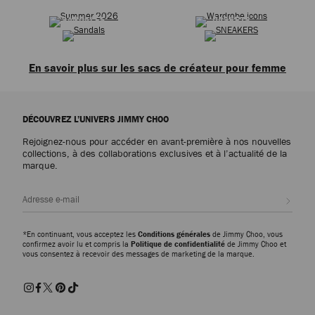
ÉTÉ 2026
ICÔNES INTEMPORELLES
Suivant
SANDALES
BASKETS
En savoir plus sur les sacs de créateur pour femme
Découvrez notre collection de sacs pour femme et laissez-vous tenter par
nos sacs cabas, nos sacs à bandoulière, nos sacs à poignée supérieure, nos
DÉCOUVREZ L’UNIVERS JIMMY CHOO
mini sacs et nos pochettes. Classique, moderne ou original, chaque sac
Jimmy Choo est confectionné avec soin et présente des finitions luxueuses,
Rejoignez-nous pour accéder en avant-première à nos nouvelles
notamment en cuir et en daim. Découvrez nos sacs signature, tels que le
collections, à des collaborations exclusives et à l’actualité de la
sac porté épaule Cinch et le cabas Diamond. Notre respect pour le savoir-
marque.
faire traditionnel et le design innovant se reflète dans notre vaste
collection.
Inscri
Sacs cabas
Incontournable de garde-robe et modèle emblématique de notre collection,
*En continuant, vous acceptez les
Conditions générales
de Jimmy Choo, vous
confirmez avoir lu et compris la
Politique de confidentialité
de Jimmy Choo et
le sacs cabasclassique s'invite pour toutes les occasions. Le sac cabas
vous consentez à recevoir des messages de marketing de la marque.
Diamond est confectionné en Italie en cuir, daim, effet peau de poney à
imprimé léopard et finitions à chevrons. Le volume du sac cabas le rend
idéal pour le travail, les vacances et votre garde-robe décontractée.
Sacs portés épaule