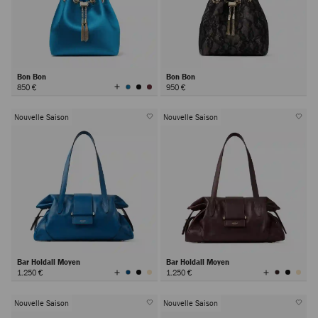
Bon Bon
Bon Bon
Afficher
850 €
950 €
toutes
les
couleurs
Nouvelle Saison
Nouvelle Saison
Bar Holdall Moyen
Bar Holdall Moyen
Afficher
Afficher
1.250 €
1.250 €
toutes
toutes
les
les
couleurs
couleurs
Nouvelle Saison
Nouvelle Saison