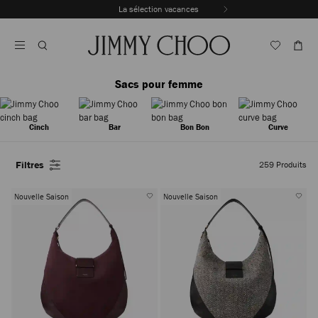
Passer
La sélection vacances
Au
Arrêter
Contenu
la
lecture
automatique
du
Sacs pour femme
carrousel
Cinch
Bar
Bon Bon
Curve
Filtres
259
Produits
Nouvelle Saison
Nouvelle Saison