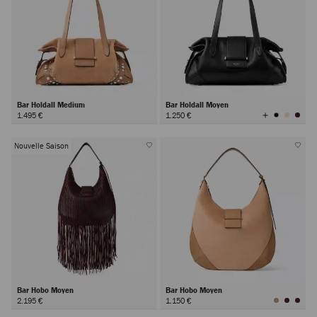
Bar Holdall Medium
Bar Holdall Moyen
Afficher
1.495 €
1.250 €
toutes
les
couleurs
Nouvelle Saison
Bar Hobo Moyen
Bar Hobo Moyen
2.195 €
1.150 €