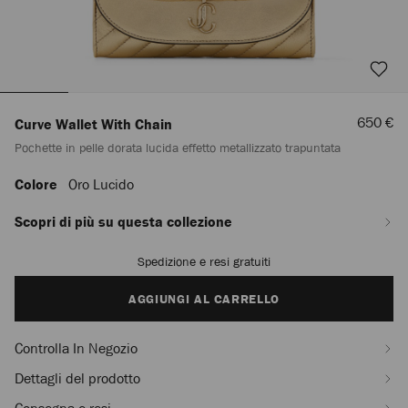
Prezzo
650 €
Curve Wallet With Chain
Scontat
Pochette in pelle dorata lucida effetto metallizzato trapuntata
Colore
Oro Lucido
https://row.jimmychoo.com/it/donna/accessori/curve-
wallet-
with-
Scopri di più su questa collezione
chain/pochette-
in-
Spedizione e resi gratuiti
Add
pelle-
to
dorata-
cart
AGGIUNGI AL CARRELLO
lucida-
options
effetto-
metallizzato-
Controlla In Negozio
trapuntata-
J000178972001.html
Dettagli del prodotto