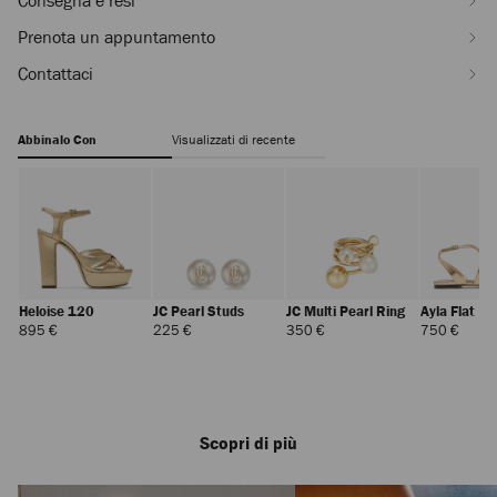
Consegna e resi
Prenota un appuntamento
Contattaci
Abbinalo Con
Visualizzati di recente
Heloise 120
JC Pearl Studs
JC Multi Pearl Ring
Ayla Flat
Prezzo
Prezzo
Prezzo
Prezz
895 €
225 €
350 €
750 €
Standard
Standard
Standard
Stand
Scopri di più