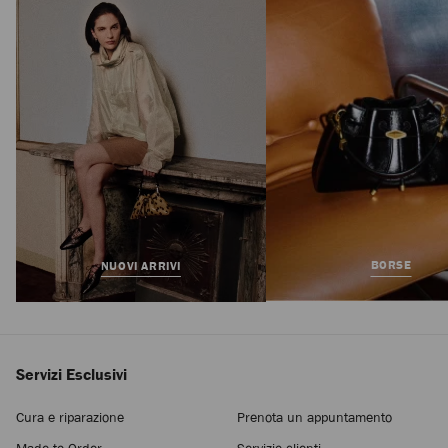
Curve Wallet With
Chain
Prezzo
650 €
Standard
BORSE
NUOVI ARRIVI
Servizi Esclusivi
Cura e riparazione
Prenota un appuntamento
Made-to-Order
Servizio clienti