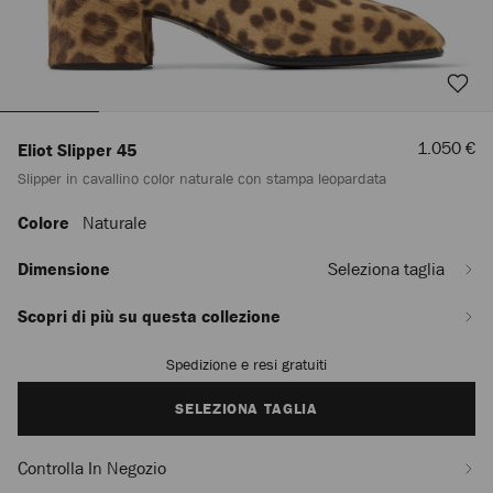
Prezzo
1.050 €
Eliot Slipper 45
Scontato
Slipper in cavallino color naturale con stampa leopardata
Colore
Naturale
https://row.jimmychoo.com/it/donna/scarpe/eliot-
slipper-
45/slipper-
Dimensione
Seleziona taglia
in-
cavallino-
Scopri di più su questa collezione
color-
naturale-
Spedizione e resi gratuiti
Add
con-
to
stampa-
cart
SELEZIONA TAGLIA
leopardata-
options
ELIOTSLIPPER45FLOP120004.html
Controlla In Negozio