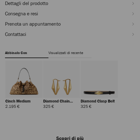
Dettagli del prodotto
Consegna e resi
Prenota un appuntamento
Contattaci
Abbinalo Con
Visualizzati di recente
Cinch Medium
Diamond Chain
Diamond Clasp Belt
Earring
Prezzo
Prezzo
Prezzo
2.195 €
325 €
325 €
Standard
Standard
Standard
Scopri di più