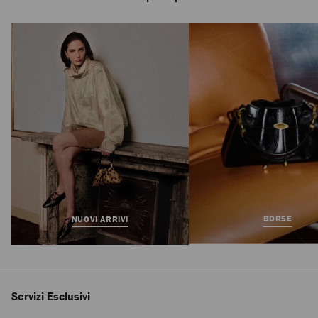
Eliot Slipper 45
Prezzo
1.050 €
Standard
BORSE
NUOVI ARRIVI
Servizi Esclusivi