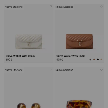
Nuova Stagione
Nuova Stagione
Curve Wallet With Chain
Curve Wallet With Chain
Visualizza
650 €
575 €
tutti
i
colori
Nuova Stagione
Nuova Stagione