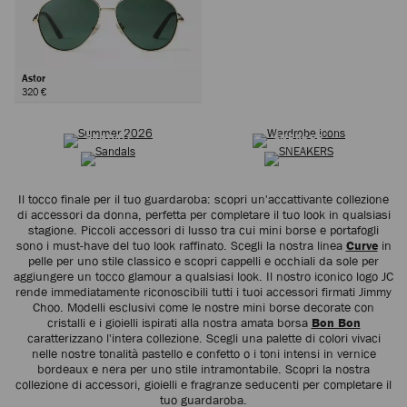
Astor
320 €
ESTATE 2026
ICONE SENZA TEMPO
Avanti
SANDALI
SNEAKER
Il tocco finale per il tuo guardaroba: scopri un'accattivante collezione
di accessori da donna, perfetta per completare il tuo look in qualsiasi
stagione. Piccoli accessori di lusso tra cui mini borse e portafogli
sono i must-have del tuo look raffinato. Scegli la nostra linea
Curve
in
pelle per uno stile classico e scopri cappelli e occhiali da sole per
aggiungere un tocco glamour a qualsiasi look. Il nostro iconico logo JC
rende immediatamente riconoscibili tutti i tuoi accessori firmati Jimmy
Choo. Modelli esclusivi come le nostre mini borse decorate con
cristalli e i gioielli ispirati alla nostra amata borsa
Bon Bon
caratterizzano l'intera collezione. Scegli una palette di colori vivaci
nelle nostre tonalità pastello e confetto o i toni intensi in vernice
bordeaux e nera per uno stile intramontabile. Scopri la nostra
collezione di accessori, gioielli e fragranze seducenti per completare il
tuo guardaroba.