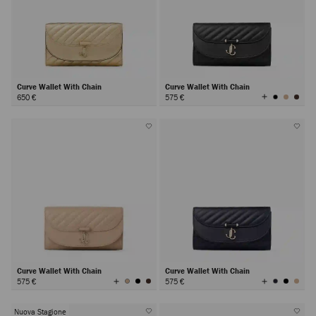
Curve Wallet With Chain
Curve Wallet With Chain
Visualizza
650 €
575 €
tutti
i
colori
Curve Wallet With Chain
Curve Wallet With Chain
Visualizza
Visualizza
575 €
575 €
tutti
tutti
i
i
colori
colori
Nuova Stagione