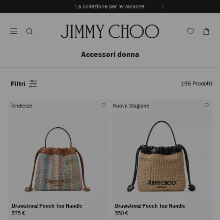
Vai
La collezione per le vacanze
Al
Interrompere
Contenuto
riproduzione
automatica
della
sequenza
Accessori donna
dinamica
Filtri
196
Prodotti
Tendenze
Nuova Stagione
Drawstring Pouch Top Handle
Drawstring Pouch Top Handle
575 €
550 €