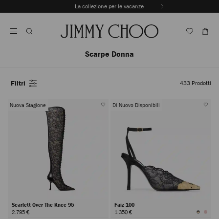
Vai
La collezione per le vacanze
Al
Interrompere
Contenuto
riproduzione
automatica
della
sequenza
Scarpe Donna
dinamica
Filtri
433
Prodotti
Nuova Stagione
Di Nuovo Disponibili
Scarlett Over The Knee 95
Faiz 100
2.795 €
1.350 €