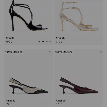
Azia 95
Azia 75
Visualizza
750 €
775 €
tutti
i
colori
Nuova Stagione
Nuova Stagione
Amel 50
Amel 50
895 €
875 €