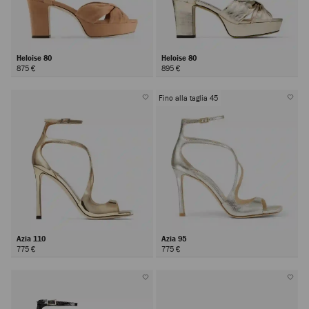
Heloise 80
Heloise 80
875 €
895 €
Fino alla taglia 45
Azia 110
Azia 95
775 €
775 €