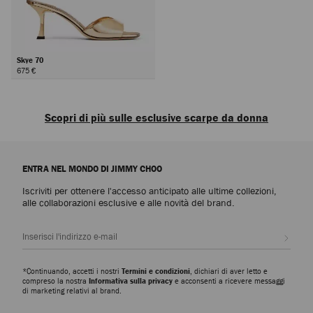
Skye 70
675 €
Avanti
Scopri di più sulle esclusive scarpe da donna
Scopri le lussuose scarpe da donna che incarnano la raffinatezza, la
versatilità e l'abilità artistica di Jimmy Choo: dai modelli iconici da indossare
ENTRA NEL MONDO DI JIMMY CHOO
tutti i giorni a quelli più ricercati, uno per ogni occasione.
Iscriviti per ottenere l'accesso anticipato alle ultime collezioni,
Décolleté con tacco alto
alle collaborazioni esclusive e alle novità del brand.
Dalle décolleté più iconiche come la Scarlett, che spazia dalla nappa alla
pelle goffrata effetto coccodrillo, e la Ixia, in pelle scamosciata e vernice,
Iscrivi
scopri silhouette moderne che donano eleganza e versatilità a ogni
guardaroba.
*Continuando, accetti i nostri
Termini e condizioni
, dichiari di aver letto e
Slipper
compreso la nostra
Informativa sulla privacy
e acconsenti a ricevere messaggi
di marketing relativi al brand.
La collezione di slipper Eliot vanta una miriade di silhouette scultoree e di
dettagli metallici esclusivi. Espressione di semplicità ed eleganza, queste