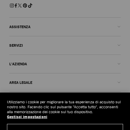
ASSISTENZA
Contattaci
SERVIZI
FAQ
Stato dell'ordine
Prenota un appuntamento
L'AZIENDA
Invia un reso
Made-to-Order
Trova una boutique
Cura e riparazione
Chi siamo
AREA LEGALE
Consegna
Garanzia
La Nostra Storia
Resi e cambi
JC World
Informativa sulla privacy
Albania
(€)
Utilizziamo i cookie per migliorare la tua esperienza di acquisto sul
Annulla ordine
Il Nostro Impatto
Termini e condizioni
nostro sito. Facendo clic sul pulsante "Accetta tutto", acconsenti
alla memorizzazione dei cookie sul tuo dispositivo.
Responsabilità
Diritto all'oblio
Gestisci impostazioni
© 2026 Jimmy Choo
Maestria artigianale
Modulo richiesta di accesso ai dati personali