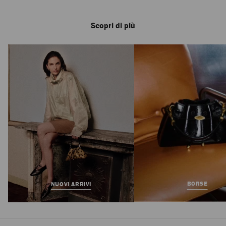
Scopri di più
Shenton Espadrille
Prezzo
575 €
Standard
BORSE
NUOVI ARRIVI