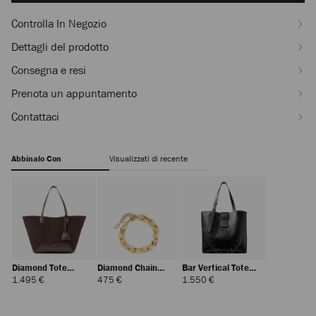
Controlla In Negozio
Dettagli del prodotto
Consegna e resi
Prenota un appuntamento
Contattaci
Abbinalo Con
Visualizzati di recente
Diamond Tote
Diamond Chain
Bar Vertical Tote
Medium
Bracelet
Medium
Prezzo
Prezzo
Prezzo
1.495 €
475 €
1.550 €
Standard
Standard
Standard