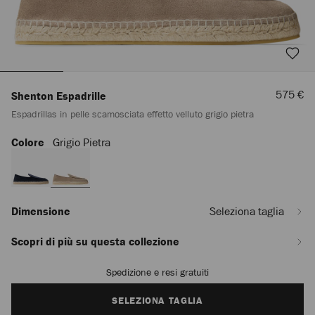
Prezzo
575 €
Shenton Espadrille
Scontat
Espadrillas in pelle scamosciata effetto velluto grigio pietra
Colore
Grigio Pietra
https://row.jimmychoo.com/it/uomo/scarpe/shenton-
espadrille/espadrillas-
in-
pelle-
scamosciata-
effetto-
Dimensione
Seleziona taglia
velluto-
grigio-
Scopri di più su questa collezione
pietra-
SHENTONESPADRILLESVV100024.html
Spedizione e resi gratuiti
Add
to
cart
SELEZIONA TAGLIA
options