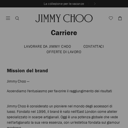
Vai
La collezione per le vacanze
Scopri i nuovi arrivi
Al
Interrompere
Contenuto
riproduzione
automatica
della
sequenza
Carriere
dinamica
LAVORARE DA JIMMY CHOO
CONTATTACI
OFFERTE DI LAVORO
Mission del brand
Jimmy Choo —
Accendiamo l'entusiasmo per favorire il raggiungimento dei risultati
Jimmy Choo è considerato un pioniere nel mondo degli accessori di
lusso. Fondato nel 1996, il brand è nato nell'East London come atelier
specializzato in scarpe artigianali. Oggi è una potenza globale che vede
nell'artigianato la sua vera essenza, con un'estetica fondata sul glamour
moderno.