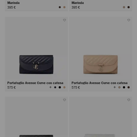
Marinda
Marinda
395 €
395 €
Portafoglio Avenue Curve con catena
Portafoglio Avenue Curve con catena
Visualizza
Visualizza
575 €
575 €
tutti
tutti
i
i
colori
colori