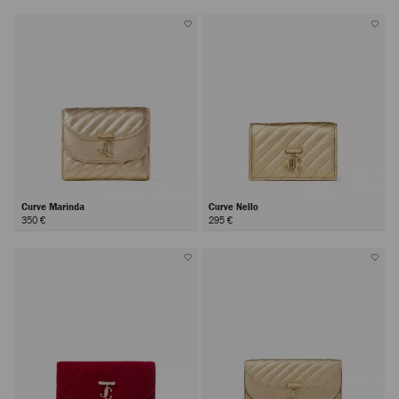
Curve Marinda
Curve Nello
350 €
295 €