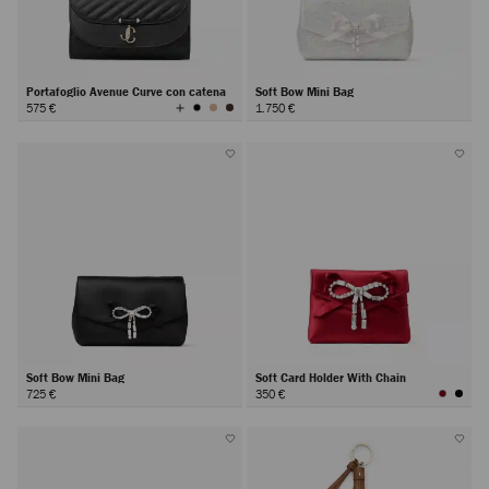
Portafoglio Avenue Curve con catena
Soft Bow Mini Bag
Visualizza
575 €
1.750 €
tutti
i
colori
Soft Bow Mini Bag
Soft Card Holder With Chain
725 €
350 €