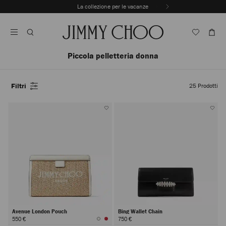
Vai
La collezione per le vacanze
Scopri i nuovi arrivi
Al
Interrompere
Contenuto
riproduzione
automatica
della
sequenza
Piccola pelletteria donna
dinamica
Filtri
25
Prodotti
Avenue London Pouch
Bing Wallet Chain
550 €
750 €