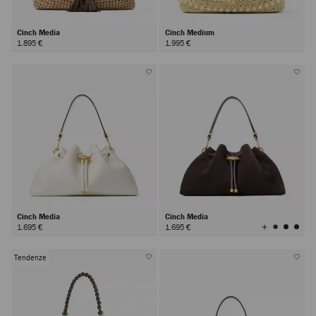
Cinch Media
Cinch Medium
1.895 €
1.995 €
Cinch Media
Cinch Media
Visualizza
1.695 €
1.695 €
tutti
i
colori
Tendenze