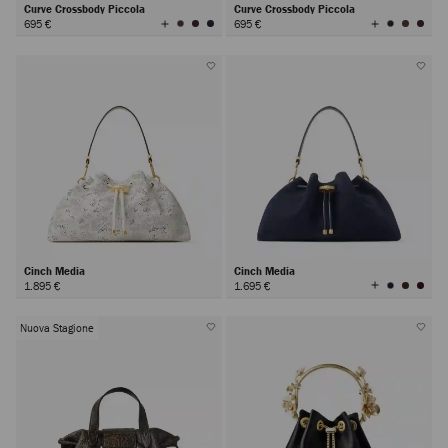
Curve Crossbody Piccola
Curve Crossbody Piccola
Visualizza
Visualizza
695 €
695 €
tutti
tutti
i
i
colori
colori
Cinch Media
Cinch Media
Visualizza
1.895 €
1.695 €
tutti
i
colori
Nuova Stagione