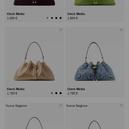
Cinch Media
Cinch Media
Visualizza
1.695 €
1.895 €
tutti
i
colori
Cinch Media
Cinch Media
1.795 €
1.795 €
Nuova Stagione
Nuova Stagione