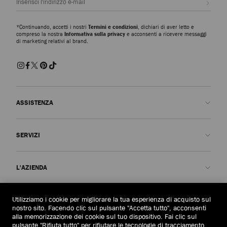
*Continuando, accetti i nostri
Termini e condizioni
, dichiari di aver letto e
compreso la nostra
Informativa sulla privacy
e acconsenti a ricevere messaggi
di marketing relativi al brand.
ASSISTENZA
Contattaci
SERVIZI
FAQ
Stato dell'ordine
Prenota un appuntamento
L'AZIENDA
Invia un reso
Made-to-Order
Trova una boutique
Cura e riparazione
Chi siamo
Utilizziamo i cookie per migliorare la tua esperienza di acquisto sul
AREA LEGALE
Consegna
Garanzia
La Nostra Storia
nostro sito. Facendo clic sul pulsante "Accetta tutto", acconsenti
alla memorizzazione dei cookie sul tuo dispositivo. Fai clic sul
Resi e cambi
JC World
Informativa sulla privacy
pulsante "Rifiuta tutto" per rifiutare le tecnologie di tracciamento