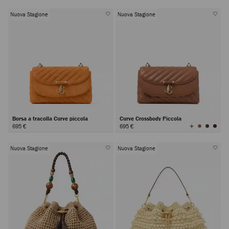
Nuova Stagione
Nuova Stagione
Borsa a tracolla Curve piccola
Curve Crossbody Piccola
Visualizza
695 €
695 €
tutti
i
colori
Nuova Stagione
Nuova Stagione