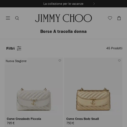
Vai
La collezione per le vacanze
Al
Interrompere
Contenuto
riproduzione
automatica
della
sequenza
Borse A tracolla donna
dinamica
Filtri
45
Prodotti
Nuova Stagione
Curve Crossbody Piccola
Curve Cross Body Small
795 €
750 €