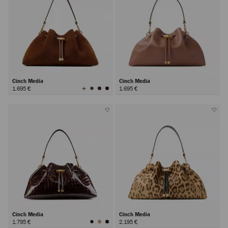
Cinch Media
Cinch Media
Visualizza
1.695 €
1.695 €
tutti
i
colori
Cinch Media
Cinch Media
1.795 €
2.195 €