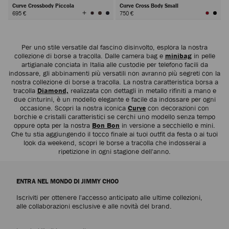
Curve Crossbody Piccola
Curve Cross Body Small
Visualizza
695 €
750 €
tutti
i
colori
Avanti
Per uno stile versatile dal fascino disinvolto, esplora la nostra
collezione di borse a tracolla. Dalle camera bag e
minibag
in pelle
artigianale conciata in Italia alle custodie per telefono facili da
indossare, gli abbinamenti più versatili non avranno più segreti con la
nostra collezione di borse a tracolla. La nostra caratteristica borsa a
tracolla
Diamond,
realizzata con dettagli in metallo rifiniti a mano e
due cinturini, è un modello elegante e facile da indossare per ogni
occasione. Scopri la nostra iconica
Curve
con decorazioni con
borchie e cristalli caratteristici se cerchi uno modello senza tempo
oppure opta per la nostra
Bon Bon
in versione a secchiello e mini.
Che tu stia aggiungendo il tocco finale ai tuoi outfit da festa o ai tuoi
look da weekend, scopri le borse a tracolla che indosserai a
ripetizione in ogni stagione dell'anno.
ENTRA NEL MONDO DI JIMMY CHOO
Iscriviti per ottenere l'accesso anticipato alle ultime collezioni,
alle collaborazioni esclusive e alle novità del brand.
Iscrivi