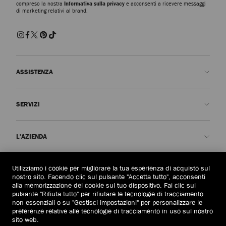
compreso la nostra
Informativa sulla privacy
e acconsenti a ricevere messaggi
di marketing relativi al brand.
ASSISTENZA
Contattaci
SERVIZI
FAQ
Stato dell'ordine
Prenota un appuntamento
L'AZIENDA
Invia un reso
Made-to-Order
Trova una boutique
Cura e riparazione
Chi siamo
Utilizziamo i cookie per migliorare la tua esperienza di acquisto sul
AREA LEGALE
Consegna
Garanzia
La Nostra Storia
nostro sito. Facendo clic sul pulsante "Accetta tutto", acconsenti
alla memorizzazione dei cookie sul tuo dispositivo. Fai clic sul
Resi e cambi
JC World
Informativa sulla privacy
pulsante "Rifiuta tutto" per rifiutare le tecnologie di tracciamento
Italia
(€)
non essenziali o su "Gestisci impostazioni" per personalizzare le
Annulla ordine
Il Nostro Impatto
Termini e condizioni
preferenze relative alle tecnologie di tracciamento in uso sul nostro
sito web.
Responsabilità
Diritto all'oblio