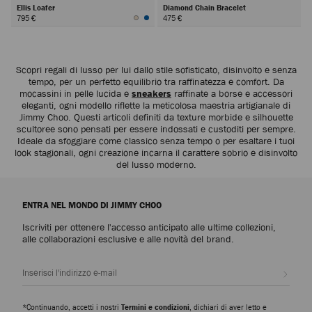
Ellis Loafer
Diamond Chain Bracelet
795 €
475 €
Avanti
Scopri regali di lusso per lui dallo stile sofisticato, disinvolto e senza
tempo, per un perfetto equilibrio tra raffinatezza e comfort. Da
mocassini in pelle lucida e
sneakers
raffinate a borse e accessori
eleganti, ogni modello riflette la meticolosa maestria artigianale di
Jimmy Choo. Questi articoli definiti da texture morbide e silhouette
scultoree sono pensati per essere indossati e custoditi per sempre.
Ideale da sfoggiare come classico senza tempo o per esaltare i tuoi
look stagionali, ogni creazione incarna il carattere sobrio e disinvolto
del lusso moderno.
ENTRA NEL MONDO DI JIMMY CHOO
Iscriviti per ottenere l'accesso anticipato alle ultime collezioni,
alle collaborazioni esclusive e alle novità del brand.
Iscrivi
*Continuando, accetti i nostri
Termini e condizioni
, dichiari di aver letto e