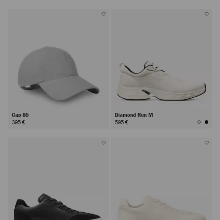
Cap 85
Diamond Run M
395 €
595 €