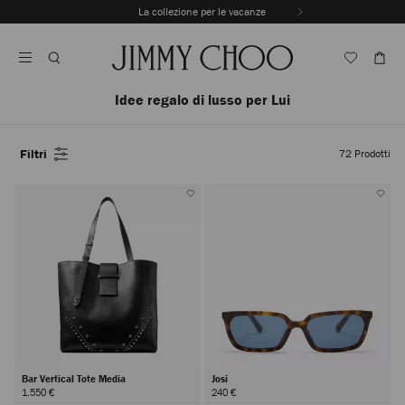
Vai
La collezione per le vacanze
Al
Interrompere
Contenuto
riproduzione
automatica
della
sequenza
Idee regalo di lusso per Lui
dinamica
Filtri
72
Prodotti
Bar Vertical Tote Media
Josi
1.550 €
240 €