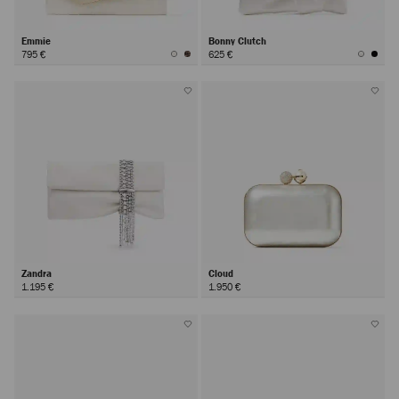
Emmie
Bonny Clutch
795 €
625 €
Zandra
Cloud
1.195 €
1.950 €