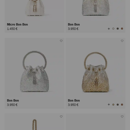
Micro Bon Bon
Bon Bon
Visualizza
1.450 €
3.950 €
tutti
i
colori
Bon Bon
Bon Bon
Visualizza
3.950 €
3.950 €
tutti
i
colori