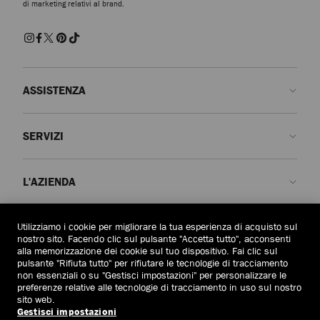
di marketing relativi al brand.
moderni. Le eleganti pochette a bustina e le minaudière compatte sono
modelli dall'eleganza senza tempo. Opta per articoli realizzati in raso con
decorazioni di perle all-over per completare i look da sposa classici. Le
finiture lucide e metallizzate si abbinano ai moderni look da sposa dando
un accento glamour al guardaroba nuziale degli invitati.
ASSISTENZA
Contattaci
SERVIZI
FAQ
Stato dell'ordine
Prenota un appuntamento
L'AZIENDA
Invia un reso
Made-to-Order
Trova una boutique
Cura e riparazione
Chi siamo
Utilizziamo i cookie per migliorare la tua esperienza di acquisto sul
AREA LEGALE
Consegna
Garanzia
La Nostra Storia
nostro sito. Facendo clic sul pulsante "Accetta tutto", acconsenti
alla memorizzazione dei cookie sul tuo dispositivo. Fai clic sul
Resi e cambi
JC World
Informativa sulla privacy
pulsante "Rifiuta tutto" per rifiutare le tecnologie di tracciamento
Italia
(€)
non essenziali o su "Gestisci impostazioni" per personalizzare le
Annulla ordine
Il Nostro Impatto
Termini e condizioni
preferenze relative alle tecnologie di tracciamento in uso sul nostro
sito web.
Responsabilità
Diritto all'oblio
Gestisci impostazioni