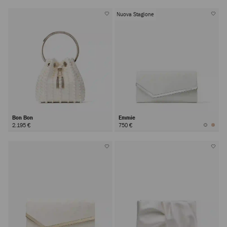
Nuova Stagione
Bon Bon
Emmie
2.195 €
750 €