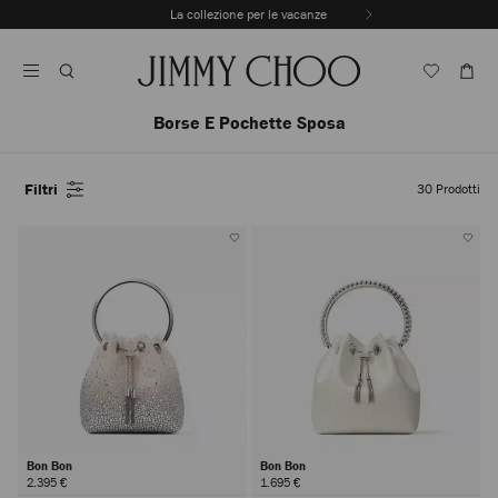
Vai
La collezione per le vacanze
Al
Interrompere
Contenuto
riproduzione
automatica
della
sequenza
Borse E Pochette Sposa
dinamica
Filtri
30
Prodotti
Bon Bon
Bon Bon
2.395 €
1.695 €