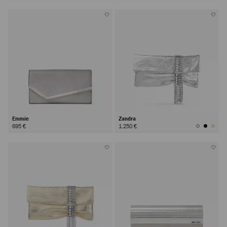
Emmie
Zandra
695 €
1.250 €