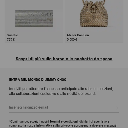
Sweetie
Atelier Bon Bon
725 €
5.500 €
Scopri di più sulle borse e le pochette da sposa
Scopri le borse da cerimonia nella nostra
Boutique Sposa
, il tocco finale
perfetto per la sposa, le
damigelle d'onore
, la madre della sposa e le
ENTRA NEL MONDO DI JIMMY CHOO
invitate. Le iconiche perle e gli splendidi cristalli incarnano uno stile glamour
e sofisticato. I modelli versatili con tracolle rimovibili possono trasformare
Iscriviti per ottenere l'accesso anticipato alle ultime collezioni,
le pochette in versatili borse a tracolla da indossare in ogni evento nuziale. I
alle collaborazioni esclusive e alle novità del brand.
dettagli realizzati a mano rendono preziosi questi modelli, che non ti
stancherai di sfoggiare a ogni invito.
Iscrivi
Pochette e mini borse da sposa
Dalle eleganti mini borse alle
pochette
per i matrimoni: trova l'accessorio
*Continuando, accetti i nostri
Termini e condizioni
, dichiari di aver letto e
perfetto per completare il tuo look tra i nostri modelli intramontabili e
compreso la nostra
Informativa sulla privacy
e acconsenti a ricevere messaggi