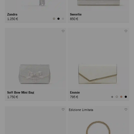
Zandra
Sweetie
1.250 €
850 €
Soft Bow Mini Bag
Emmie
Visualizza
1.750 €
795 €
tutti
i
colori
Edizione Limitata