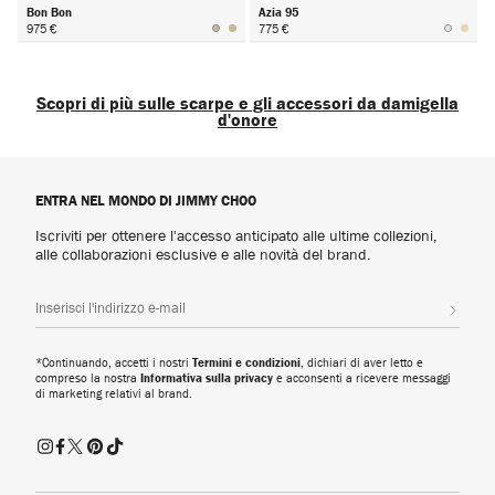
Bon Bon
Azia 95
975 €
775 €
Avanti
Scopri di più sulle scarpe e gli accessori da damigella
d'onore
Scopri la nostra collezione di esclusive scarpe e borse da damigella d'onore
con tacchi iconici, décolleté decorate e borse abbinate. Pensata per
ENTRA NEL MONDO DI JIMMY CHOO
valorizzare qualsiasi abito da damigella, sia per cerimonie moderne che più
tradizionali.
Iscriviti per ottenere l'accesso anticipato alle ultime collezioni,
alle collaborazioni esclusive e alle novità del brand.
Scarpe da damigella con tacco
La nostra collezione presenta sofisticate décolleté dalle silhouette iconiche
Iscrivi
e sandali glamour, impreziositi da decorazioni esclusive. Trova i tacchi ideali
per un abbinamento perfetto, sia per un look classico e intramontabile con
finiture in raso e velluto che per uno stile moderno con audaci elementi
*Continuando, accetti i nostri
Termini e condizioni
, dichiari di aver letto e
metallizzati. Le scarpe a punta con tacco valorizzano la figura e diventano
compreso la nostra
Informativa sulla privacy
e acconsenti a ricevere messaggi
di marketing relativi al brand.
audaci se impreziosite da fiocchi e cristalli.
Ballerine e scarpe da damigella con tacco basso
Le ballerine e le scarpe con tacco basso sono un'alternativa versatile e
glamour alle scarpe da damigella con tacco alto. Le scarpe con tacco medio