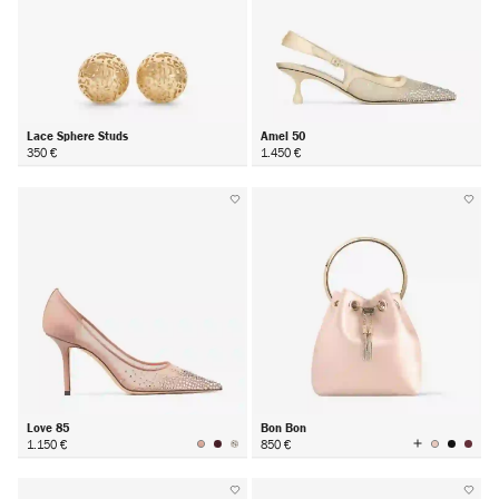
Lace Sphere Studs
Amel 50
350 €
1.450 €
Love 85
Bon Bon
Visualizza
1.150 €
850 €
tutti
i
colori