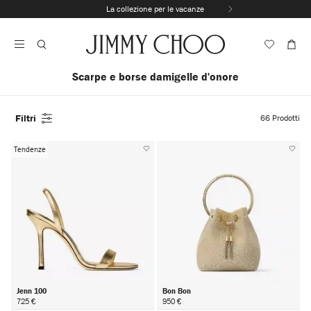
Vai
La collezione per le vacanze
Al
Interrompere
Contenuto
riproduzione
automatica
della
sequenza
Scarpe e borse damigelle d'onore
dinamica
Filtri
66
Prodotti
Tendenze
Jenn 100
Bon Bon
725 €
950 €