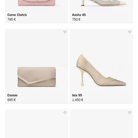
Curve Clutch
Amita 45
795 €
750 €
Emmie
Ixia 95
695 €
1.450 €