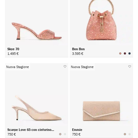
Skye 70
Bon Bon
1.495 €
3.595 €
Nuova Stagione
Nuova Stagione
Scarpe Love 65 con cinturino
Emmie
posteriore
750 €
750 €