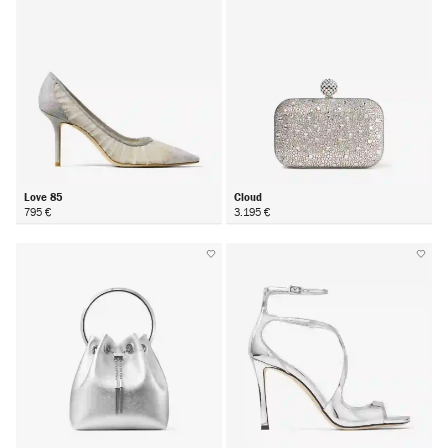
Love 85
Cloud
795 €
3.195 €